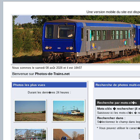
Une version mobile du site est dis
Nous sommes le samedi 08 août 2026 et il est 16h57
Bienvenue sur
Photos-de-Trains.net
Photos les plus vues
Recherche de photos multi-cr
Durant les derni�res 24 heures :
Recherche par mots-cl�s
Mots-clés � rechercher (4 
Saisissez-ici les mots-cl�s � r
Rechercher dans :
S�lectionnez le champ dans leq
* Vous pouvez utiliser le carac