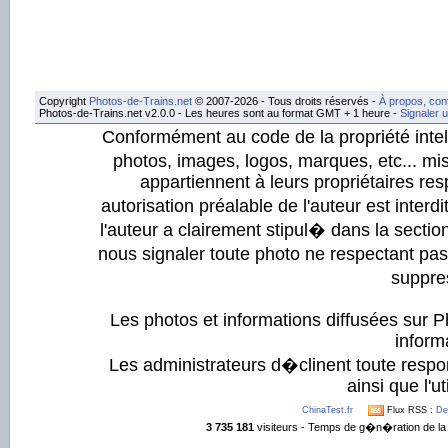
Copyright
Photos-de-Trains.net
© 2007-2026 - Tous droits réservés -
À propos, con
Photos-de-Trains.net v2.0.0 - Les heures sont au format GMT + 1 heure -
Signaler 
Conformément au code de la propriété intell
photos, images, logos, marques, etc... mis
appartiennent à leurs propriétaires resp
autorisation préalable de l'auteur est inter
l'auteur a clairement stipul� dans la section
nous signaler toute photo ne respectant pa
suppre
Les photos et informations diffusées sur P
informa
Les administrateurs d�clinent toute respo
ainsi que l'ut
ChinaTest.fr
Flux RSS :
De
3 735 181
visiteurs - Temps de g�n�ration de la