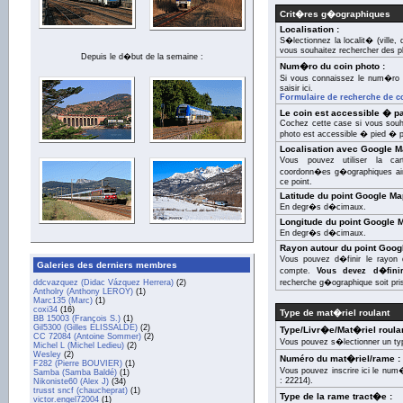
Crit�res g�ographiques
Localisation :
S�lectionnez la localit� (ville
vous souhaitez rechercher des p
Depuis le d�but de la semaine :
Num�ro du coin photo :
Si vous connaissez le num�ro 
saisir ici.
Formulaire de recherche de c
Le coin est accessible � par
Cochez cette case si vous souha
photo est accessible � pied � pa
Localisation avec Google M
Vous pouvez utiliser la c
coordonn�es g�ographiques ain
ce point.
Latitude du point Google Ma
En degr�s d�cimaux.
Longitude du point Google 
En degr�s d�cimaux.
Rayon autour du point Goog
Vous pouvez d�finir le rayon 
Galeries des derniers membres
compte.
Vous devez d�fini
ddcvazquez (Didac Vázquez Herrera)
(2)
recherche g�ographique soit pri
Antholry (Anthony LEROY)
(1)
Marc135 (Marc)
(1)
coxi34
(16)
Type de mat�riel roulant
BB 15003 (François S.)
(1)
Gil5300 (Gilles ELISSALDE)
(2)
Type/Livr�e/Mat�riel roulan
CC 72084 (Antoine Sommer)
(2)
Vous pouvez s�lectionner un ty
Michel L (Michel Ledieu)
(2)
Wesley
(2)
Numéro du mat�riel/rame :
F282 (Pierre BOUVIER)
(1)
Vous pouvez inscrire ici le nu
Samba (Samba Baldé)
(1)
: 22214).
Nikoniste60 (Alex J)
(34)
trusst sncf (chaucheprat)
(1)
Type de la rame tract�e :
victor.engel72004
(1)