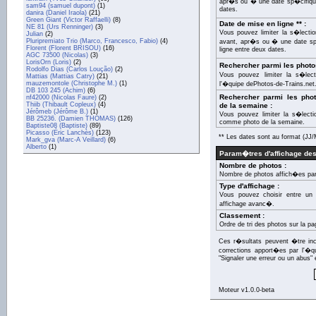
apr�s ou � une date sp�cifique
sam94 (samuel dupont)
(1)
dates.
danira (Daniel Iraola)
(21)
Green Giant (Victor Raffaelli)
(8)
Date de mise en ligne ** :
NE 81 (Urs Renninger)
(3)
Vous pouvez limiter la s�lecti
Julian
(2)
Pluripremiato Trio (Marco, Francesco, Fabio)
(4)
avant, apr�s ou � une date sp�
Florent (Florent BRISOU)
(16)
ligne entre deux dates.
AGC 73500 (Nicolas)
(3)
LorisOrn (Loris)
(2)
Rechercher parmi les photo
Rodolfo Dias (Carlos Loução)
(2)
Vous pouvez limiter la s�lec
Mattias (Mattias Catry)
(21)
mauzemontole (Christophe M.)
(1)
l'�quipe dePhotos-de-Trains.net
DB 103 245 (Achim)
(6)
Rechercher parmi les ph
nf42000 (Nicolas Faure)
(2)
Thiib (Thibault Copleux)
(4)
de la semaine :
Jérômeb (Jérôme B.)
(1)
Vous pouvez limiter la s�lect
BB 25236. (Damien THOMAS)
(126)
comme photo de la semaine.
Baptiste08 (Baptiste)
(89)
Picasso (Éric Lanchès)
(123)
** Les dates sont au format (J
Mark_gva (Marc-A Veillard)
(6)
Alberto
(1)
Param�tres d'affichage des
Nombre de photos :
Nombre de photos affich�es par
Type d'affichage :
Vous pouvez choisir entre un 
affichage avanc�.
Classement :
Ordre de tri des photos sur la pa
Ces r�sultats peuvent �tre inco
corrections apport�es par l'�q
"Signaler une erreur ou un abus" 
Moteur v1.0.0-beta