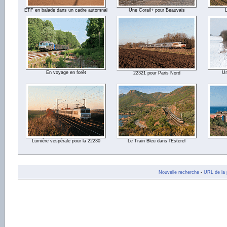
ETF en balade dans un cadre automnal
Une Corail+ pour Beauvais
En voyage en forêt
Un
22321 pour Paris Nord
Lumière vespérale pour la 22230
Le Train Bleu dans l'Esterel
Nouvelle recherche
-
URL de la 