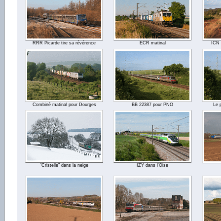
RRR Picarde tire sa révérence
ECR matinal
ICN 
Combiné matinal pour Dourges
BB 22387 pour PNO
Le 
"Cristelle" dans la neige
IZY dans l'Oise