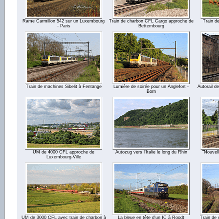
Rame Carmillon 542 sur un Luxembourg
Train de charbon CFL Cargo approche de
Train d
- Paris
Bettembourg
Train de machines Sibelit à Fentange
Lumière de soirée pour un Anglefort -
Autorail d
Born
UM de 4000 CFL approche de
Autozug vers l'Italie le long du Rhin
"Nouvel
Luxembourg-Ville
UM de 3000 CFL avec train de charbon à
La bleue en tête d'un IC à Roodt
Train de