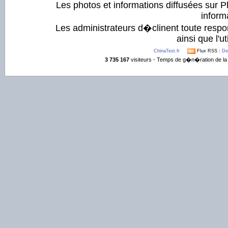
Les photos et informations diffusées sur P
informa
Les administrateurs d�clinent toute respo
ainsi que l'ut
ChinaTest.fr
Flux RSS :
De
3 735 167
visiteurs - Temps de g�n�ration de la