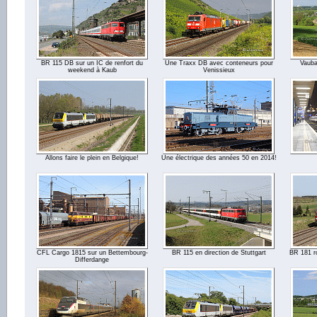
BR 115 DB sur un IC de renfort du
Une Traxx DB avec conteneurs pour
Vaub
weekend à Kaub
Venissieux
Allons faire le plein en Belgique!
Une électrique des années 50 en 2014!
CFL Cargo 1815 sur un Bettembourg-
BR 115 en direction de Stuttgart
BR 181 ro
Differdange