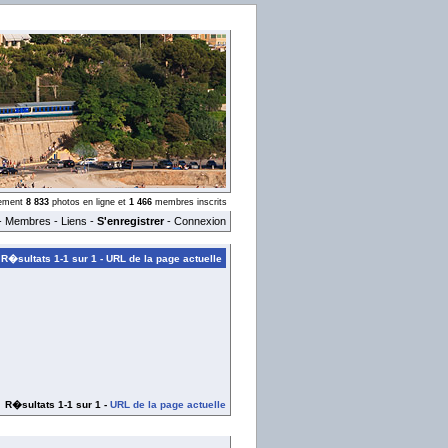
llement
8 833
photos en ligne et
1 466
membres inscrits
-
Membres
-
Liens
-
S'enregistrer
-
Connexion
R�sultats 1-1 sur 1 -
URL de la page actuelle
R�sultats 1-1 sur 1 -
URL de la page actuelle