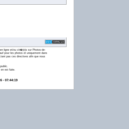
en ligne et/ou cit�(e)s sur Photos-de-
 (sauf pour les photos et uniquement dans
ctant pas ces directives afin que nous
public.
en est faite.
6 - 07:44:19