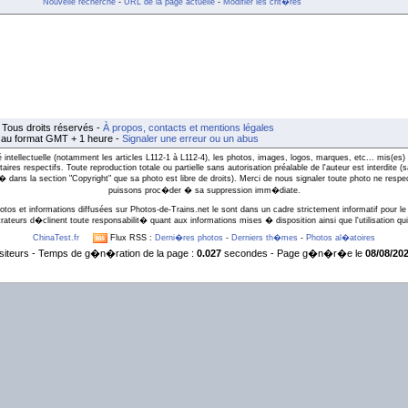
Nouvelle recherche
-
URL de la page actuelle
-
Modifier les crit�res
Tous droits réservés -
À propos, contacts et mentions légales
t au format GMT + 1 heure -
Signaler une erreur ou un abus
intellectuelle (notamment les articles L112-1 à L112-4), les photos, images, logos, marques, etc... mis(es) 
taires respectifs. Toute reproduction totale ou partielle sans autorisation préalable de l'auteur est interdite
l� dans la section "Copyright" que sa photo est libre de droits). Merci de nous signaler toute photo ne respe
puissons proc�der � sa suppression imm�diate.
otos et informations diffusées sur Photos-de-Trains.net le sont dans un cadre strictement informatif pour le 
rateurs d�clinent toute responsabilit� quant aux informations mises � disposition ainsi que l'utilisation qui 
ChinaTest.fr
Flux RSS :
Derni�res photos
-
Derniers th�mes
-
Photos al�atoires
siteurs - Temps de g�n�ration de la page :
0.027
secondes - Page g�n�r�e le
08/08/202