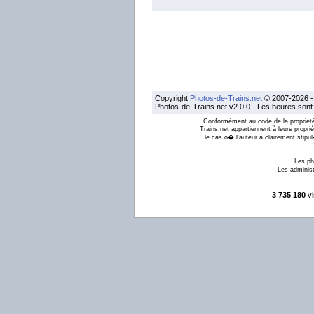
Copyright
Photos-de-Trains.net
© 2007-2026 - 
Photos-de-Trains.net v2.0.0 - Les heures son
Conformément au code de la propriété 
Trains.net appartiennent à leurs proprié
le cas o� l'auteur a clairement stipu
Les ph
Les administ
3 735 180
vi