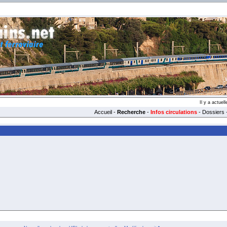
Il y a actue
Accueil
-
Recherche
-
Infos circulations
-
Dossiers