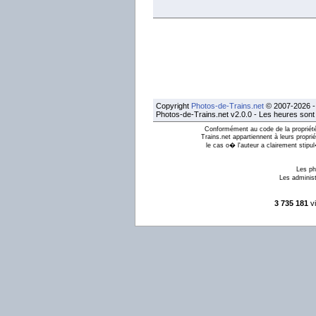
Copyright
Photos-de-Trains.net
© 2007-2026 - 
Photos-de-Trains.net v2.0.0 - Les heures son
Conformément au code de la propriété 
Trains.net appartiennent à leurs proprié
le cas o� l'auteur a clairement stipu
Les ph
Les administ
3 735 181
vi