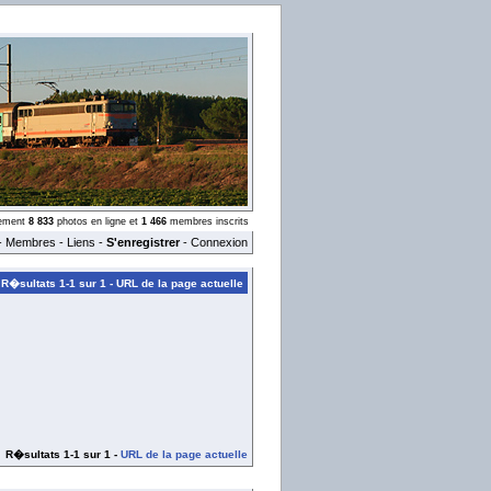
llement
8 833
photos en ligne et
1 466
membres inscrits
-
Membres
-
Liens
-
S'enregistrer
-
Connexion
R�sultats 1-1 sur 1 -
URL de la page actuelle
R�sultats 1-1 sur 1 -
URL de la page actuelle