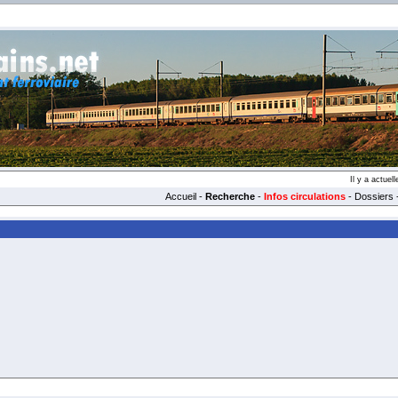
Il y a actue
Accueil
-
Recherche
-
Infos circulations
-
Dossiers