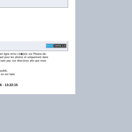
en ligne et/ou cit�(e)s sur Photos-de-
 (sauf pour les photos et uniquement dans
ctant pas ces directives afin que nous
public.
en est faite.
6 - 13:22:15