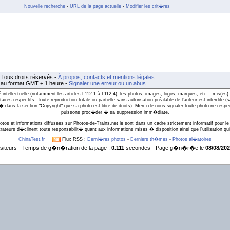
Nouvelle recherche
-
URL de la page actuelle
-
Modifier les crit�res
Tous droits réservés -
À propos, contacts et mentions légales
t au format GMT + 1 heure -
Signaler une erreur ou un abus
intellectuelle (notamment les articles L112-1 à L112-4), les photos, images, logos, marques, etc... mis(es) 
taires respectifs. Toute reproduction totale ou partielle sans autorisation préalable de l'auteur est interdite
l� dans la section "Copyright" que sa photo est libre de droits). Merci de nous signaler toute photo ne respe
puissons proc�der � sa suppression imm�diate.
otos et informations diffusées sur Photos-de-Trains.net le sont dans un cadre strictement informatif pour le 
rateurs d�clinent toute responsabilit� quant aux informations mises � disposition ainsi que l'utilisation qui 
ChinaTest.fr
Flux RSS :
Derni�res photos
-
Derniers th�mes
-
Photos al�atoires
siteurs - Temps de g�n�ration de la page :
0.111
secondes - Page g�n�r�e le
08/08/202