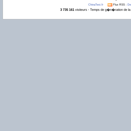
ChinaTest.fr
Flux RSS :
De
3 735 161
visiteurs - Temps de g�n�ration de la