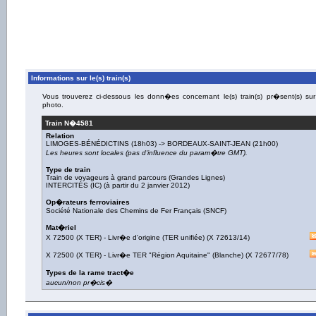
Informations sur le(s) train(s)
Vous trouverez ci-dessous les donn�es concernant le(s) train(s) pr�sent(s) sur
photo.
Train N�
4581
Relation
LIMOGES-BÉNÉDICTINS
(18h03) ->
BORDEAUX-SAINT-JEAN
(21h00)
Les heures sont locales (pas d'influence du param�tre GMT).
Type de train
Train de voyageurs à grand parcours (Grandes Lignes)
INTERCITÉS (IC) (à partir du 2 janvier 2012)
Op�rateurs ferroviaires
Société Nationale des Chemins de Fer Français (SNCF)
Mat�riel
X 72500 (X TER)
-
Livr�e d'origine (TER unifiée)
(
X 72613/14
)
X 72500 (X TER)
-
Livr�e TER "Région Aquitaine" (Blanche)
(
X 72677/78
)
Types de la rame tract�e
aucun/non pr�cis�