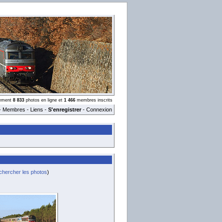
llement
8 833
photos en ligne et
1 466
membres inscrits
-
Membres
-
Liens
-
S'enregistrer
-
Connexion
hercher les photos
)