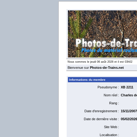
Nous sommes le jeudi 06 août 2026 et il est 03h02
Bienvenue sur
Photos-de-Trains.net
Informations du membre
Pseudonyme :
XB 2211
Nom réel :
Charles d
Rang :
Date d'enregistrement :
15/11/2007
Date de dernière visite :
05/02/2026
Site Web :
Localisation :