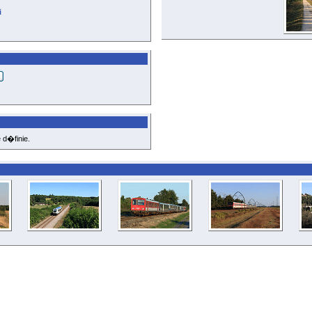
i
 d�finie.