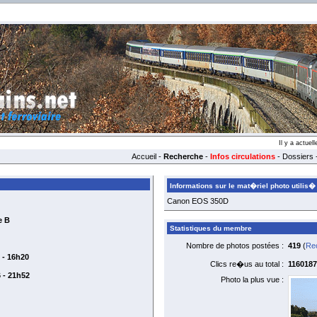
Il y a actue
Accueil
-
Recherche
-
Infos circulations
-
Dossiers
Informations sur le mat�riel photo utilis�
Canon EOS 350D
e B
Statistiques du membre
Nombre de photos postées :
419
(
Rec
 - 16h20
Clics re�us au total :
1160187
 - 21h52
Photo la plus vue :