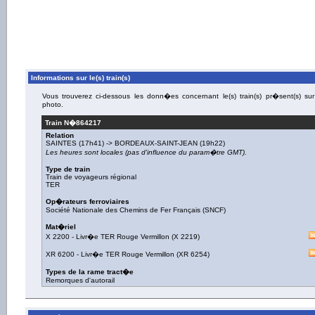
Informations sur le(s) train(s)
Vous trouverez ci-dessous les donn�es concernant le(s) train(s) pr�sent(s) sur
photo.
Train N�
864217
Relation
SAINTES
(17h41) ->
BORDEAUX-SAINT-JEAN
(19h22)
Les heures sont locales (pas d'influence du param�tre GMT).
Type de train
Train de voyageurs régional
TER
Op�rateurs ferroviaires
Société Nationale des Chemins de Fer Français (SNCF)
Mat�riel
X 2200
-
Livr�e TER Rouge Vermillon
(
X 2219
)
XR 6200
-
Livr�e TER Rouge Vermillon
(
XR 6254
)
Types de la rame tract�e
Remorques d'autorail