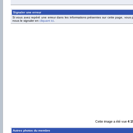
Signaler une erreur
Si vous avez repéré une erreur dans les informations présentes sur cette page, vous
nous le signaler en
cliquant ici
.
Cette image a été vue
4 1
Autres photos du membre