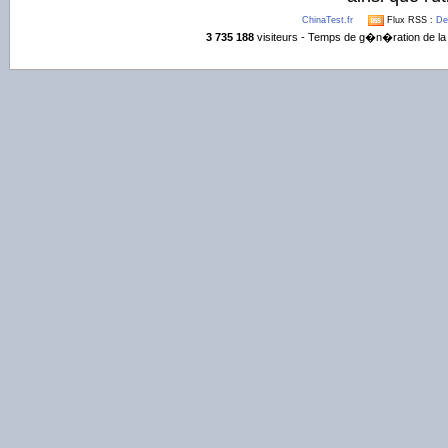
ChinaTest.fr
Flux RSS :
De
3 735 188
visiteurs - Temps de g�n�ration de la