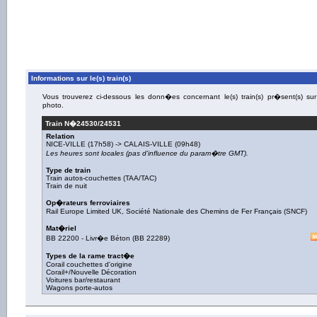
Informations sur le(s) train(s)
Vous trouverez ci-dessous les donn�es concernant le(s) train(s) pr�sent(s) sur
photo.
Train N�
24530/24531
Relation
NICE-VILLE
(17h58) ->
CALAIS-VILLE
(09h48)
Les heures sont locales (pas d'influence du param�tre GMT).
Type de train
Train autos-couchettes (TAA/TAC)
Train de nuit
Op�rateurs ferroviaires
Rail Europe Limited UK
,
Société Nationale des Chemins de Fer Français (SNCF)
Mat�riel
BB 22200
-
Livr�e Béton
(
BB 22289
)
Types de la rame tract�e
Corail couchettes d'origine
Corail+/Nouvelle Décoration
Voitures bar/restaurant
Wagons porte-autos