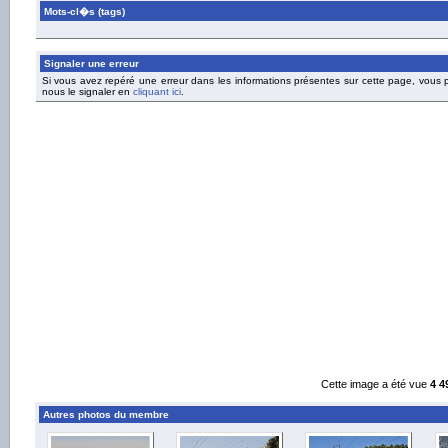
Mots-cl�s (tags)
Signaler une erreur
Si vous avez repéré une erreur dans les informations présentes sur cette page, vous
nous le signaler en
cliquant ici
.
Cette image a été vue
4 4
Autres photos du membre