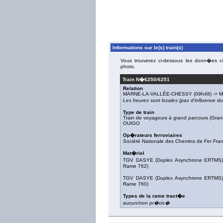
Informations sur le(s) train(s)
Vous trouverez ci-dessous les donn�es con
photo.
Train N�
6250/6251
Relation
MARNE-LA-VALLÉE-CHESSY
(09h48) ->
M
Les heures sont locales (pas d'influence 
Type de train
Train de voyageurs à grand parcours (Gran
OUIGO
Op�rateurs ferroviaires
Société Nationale des Chemins de Fer Fra
Mat�riel
TGV DASYE (Duplex Asynchrone ERTMS
Rame 762
)
TGV DASYE (Duplex Asynchrone ERTMS
Rame 760
)
Types de la rame tract�e
aucun/non pr�cis�