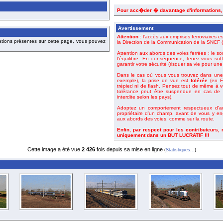
Pour acc�der � davantage d'informations
Avertissement
Attention
: l'accès aux emprises ferroviaires es
ations présentes sur cette page, vous pouvez
la Direction de la Communication de la SNCF (o
Attention aux abords des voies ferrées : le so
l'équilibre. En conséquence, tenez-vous suf
garantir votre sécurité (risquer sa vie pour un
Dans le cas où vous vous trouvez dans une 
exemple), la prise de vue est
tolérée
(en Fr
trépied ni de flash. Pensez tout de même à 
tolérance peut être suspendue en cas de m
interdite selon les pays).
Adoptez un comportement respectueux d'aut
propriétaire d'un champ, avant de vous y en
aux abords des voies, comme sur la route.
Enfin, par respect pour les contributeurs,
uniquement dans un BUT LUCRATIF !!!
Cette image a été vue
2 426
fois depuis sa mise en ligne
(
Statistiques...
)