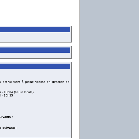
st vu filant à pleine vitesse en direction de
4
- 10h34 (heure locale)
4
- 15h35
uivants :
 suivants :