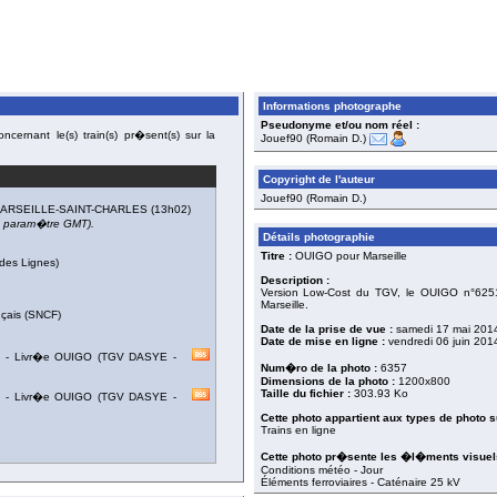
Informations photographe
Pseudonyme et/ou nom réel :
cernant le(s) train(s) pr�sent(s) sur la
Jouef90 (Romain D.)
Copyright de l'auteur
Jouef90 (Romain D.)
ARSEILLE-SAINT-CHARLES
(13h02)
du param�tre GMT).
Détails photographie
Titre :
OUIGO pour Marseille
des Lignes)
Description :
Version Low-Cost du TGV, le OUIGO n°6251 e
Marseille.
nçais (SNCF)
Date de la prise de vue :
samedi 17 mai 201
Date de mise en ligne :
vendredi 06 juin 201
)
-
Livr�e OUIGO
(
TGV DASYE -
Num�ro de la photo :
6357
Dimensions de la photo :
1200x800
Taille du fichier :
303.93 Ko
)
-
Livr�e OUIGO
(
TGV DASYE -
Cette photo appartient aux types de photo s
Trains en ligne
Cette photo pr�sente les �l�ments visuels
Conditions météo - Jour
Éléments ferroviaires - Caténaire 25 kV