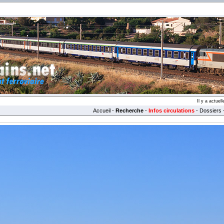
Il y a actue
Accueil
-
Recherche
-
Infos circulations
-
Dossiers