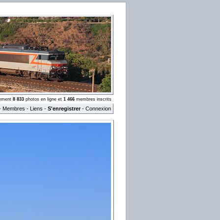
llement
8 833
photos en ligne et
1 466
membres inscrits
-
Membres
-
Liens
-
S'enregistrer
-
Connexion