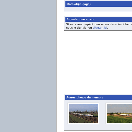
Mots-cl�s (tags)
Signaler une erreur
Si vous avez repéré une erreur dans les inform
nous le signaler en
cliquant ici
.
Autres photos du membre