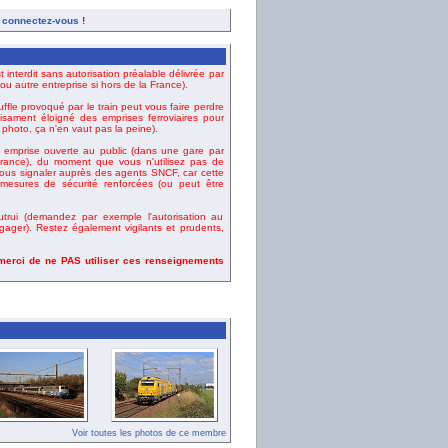
,
connectez-vous
!
t interdit sans autorisation préalable délivrée par
u autre entreprise si hors de la France).
uffle provoqué par le train peut vous faire perdre
fisament éloigné des emprises ferroviaires pour
e photo, ça n'en vaut pas la peine).
emprise ouverte au public (dans une gare par
ance), du moment que vous n'utilisez pas de
vous signaler auprès des agents SNCF, car cette
esures de sécurité renforcées (ou peut être
rui (demandez par exemple l'autorisation au
gager). Restez également vigilants et prudents,
 merci de ne PAS utiliser ces renseignements
Voir toutes les photos de ce membre