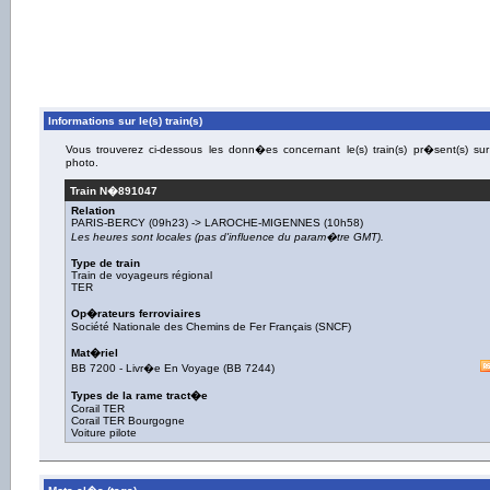
Informations sur le(s) train(s)
Vous trouverez ci-dessous les donn�es concernant le(s) train(s) pr�sent(s) sur
photo.
Train N�
891047
Relation
PARIS-BERCY
(09h23) ->
LAROCHE-MIGENNES
(10h58)
Les heures sont locales (pas d'influence du param�tre GMT).
Type de train
Train de voyageurs régional
TER
Op�rateurs ferroviaires
Société Nationale des Chemins de Fer Français (SNCF)
Mat�riel
BB 7200
-
Livr�e En Voyage
(
BB 7244
)
Types de la rame tract�e
Corail TER
Corail TER Bourgogne
Voiture pilote