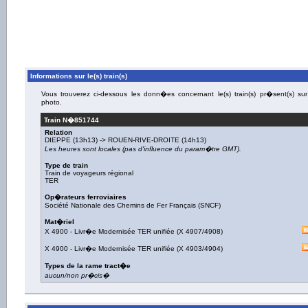
Informations sur le(s) train(s)
Vous trouverez ci-dessous les donn�es concernant le(s) train(s) pr�sent(s) sur
photo.
Train N�
851744
Relation
DIEPPE
(13h13) ->
ROUEN-RIVE-DROITE
(14h13)
Les heures sont locales (pas d'influence du param�tre GMT).
Type de train
Train de voyageurs régional
TER
Op�rateurs ferroviaires
Société Nationale des Chemins de Fer Français (SNCF)
Mat�riel
X 4900
-
Livr�e Modernisée TER unifiée
(
X 4907/4908
)
X 4900
-
Livr�e Modernisée TER unifiée
(
X 4903/4904
)
Types de la rame tract�e
aucun/non pr�cis�