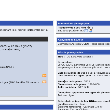
Informations photographe
Pseudonyme et/ou nom réel :
cernant le(s) train(s) pr�sent(s) sur la
BB25500 (Aurélien G.)
Copyright de l'auteur
Copyright © Aurélien GUIOT - Tous droits rése
08h55) ->
LE MANS
(13h57)
du param�tre GMT).
Détails photographie
Titre :
TGV Lyria vers la sortie !
Description :
Le CC 72049 achemine vers Le Mans la rame T
nçais (SNCF)
ses pantographes et diverses pièces du nez af
Date de la prise de vue :
jeudi 17 janvier 20
Date de mise en ligne :
jeudi 24 janvier 2013
Num�ro de la photo :
5121
e Lyria
(
TGV Sud-Est Tricourant -
Dimensions de la photo :
1200x800
Taille du fichier :
517.17 Ko
Cette photo appartient aux types de photo s
Trains en ligne
Cette photo pr�sente les �l�ments visuels
Conditions météo - Jour
Éléments ferroviaires - Caténaire 1.5 kV
Paysage - Clocher/Château