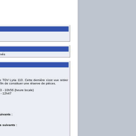
rvés
GV Lyria 110. Cette dernière s'est vue retirer
in de constituer une réserve de pièces.
13
- 10h56 (heure locale)
- 12h47
uivants :
 suivants :