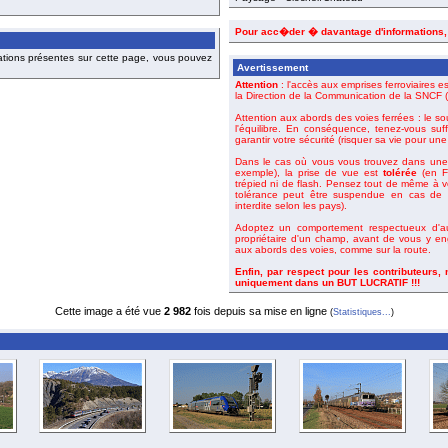
Pour acc�der � davantage d'informations
ations présentes sur cette page, vous pouvez
Avertissement
Attention
: l'accès aux emprises ferroviaires es
la Direction de la Communication de la SNCF (o
Attention aux abords des voies ferrées : le so
l'équilibre. En conséquence, tenez-vous suf
garantir votre sécurité (risquer sa vie pour un
Dans le cas où vous vous trouvez dans une 
exemple), la prise de vue est
tolérée
(en Fr
trépied ni de flash. Pensez tout de même à 
tolérance peut être suspendue en cas de m
interdite selon les pays).
Adoptez un comportement respectueux d'aut
propriétaire d'un champ, avant de vous y en
aux abords des voies, comme sur la route.
Enfin, par respect pour les contributeurs,
uniquement dans un BUT LUCRATIF !!!
Cette image a été vue
2 982
fois depuis sa mise en ligne
(
Statistiques...
)