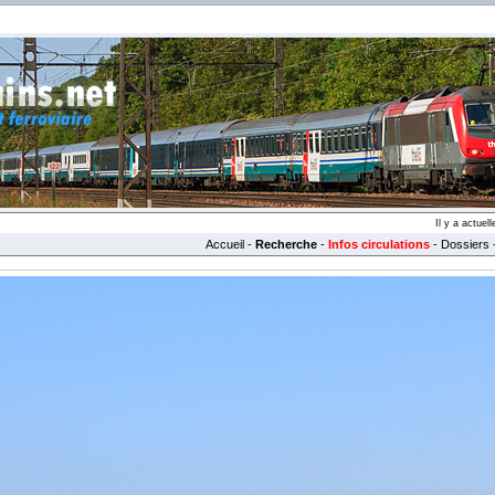
Il y a actue
Accueil
-
Recherche
-
Infos circulations
-
Dossiers