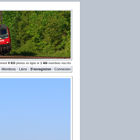
llement
8 833
photos en ligne et
1 466
membres inscrits
-
Membres
-
Liens
-
S'enregistrer
-
Connexion