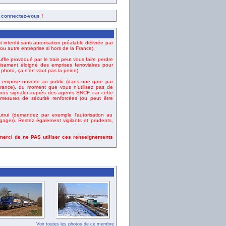
,
connectez-vous
!
t interdit sans autorisation préalable délivrée par
u autre entreprise si hors de la France).
uffle provoqué par le train peut vous faire perdre
fisament éloigné des emprises ferroviaires pour
e photo, ça n'en vaut pas la peine).
emprise ouverte au public (dans une gare par
ance), du moment que vous n'utilisez pas de
vous signaler auprès des agents SNCF, car cette
esures de sécurité renforcées (ou peut être
rui (demandez par exemple l'autorisation au
gager). Restez également vigilants et prudents,
 merci de ne PAS utiliser ces renseignements
Voir toutes les photos de ce membre