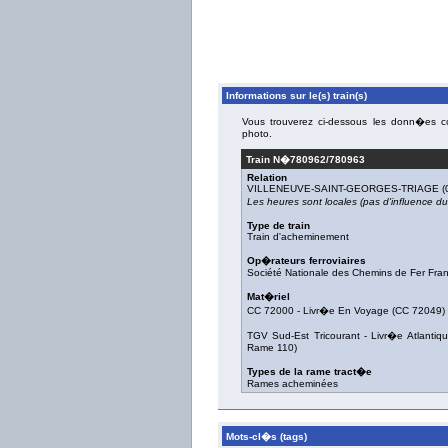
Informations sur le(s) train(s)
Vous trouverez ci-dessous les donn�es con
photo.
Train N�
780962/780963
Relation
VILLENEUVE-SAINT-GEORGES-TRIAGE
(
Les heures sont locales (pas d'influence 
Type de train
Train d'acheminement
Op�rateurs ferroviaires
Société Nationale des Chemins de Fer Fra
Mat�riel
CC 72000
-
Livr�e En Voyage
(
CC 72049
)
TGV Sud-Est Tricourant
-
Livr�e Atlantiqu
Rame 110
)
Types de la rame tract�e
Rames acheminées
Mots-cl�s (tags)