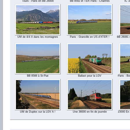
Tours - Paris en BB 26000
BB 8592 et TER Paris - Chartres
IC 3
UM de 4/4 II dans les montagnes
Paris - Granville en US d'XTER !
BB 26081 s
BB 8588 à St-Piat
Ballast pour la LGV
Paris - Bo
UM de Duplex sur la LGV A !
Une 36000 en fin de journée
15000 En 