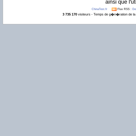
ainsi que l'ut
ChinaTest.fr
Flux RSS :
De
3 735 170
visiteurs - Temps de g�n�ration de la