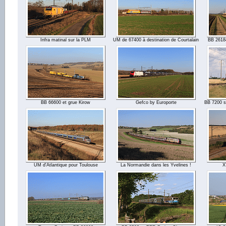
Infra matinal sur la PLM
UM de 67400 à destination de Courtalain
BB 26184
BB 66600 et grue Kirow
Gefco by Europorte
BB 7200 su
UM d'Atlantique pour Toulouse
La Normandie dans les Yvelines !
X