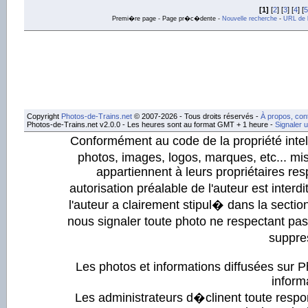
[1]
[
2
] [
3
] [
4
] [
5
Premi�re page - Page pr�c�dente -
Nouvelle recherche
-
URL de l
Copyright
Photos-de-Trains.net
© 2007-2026 - Tous droits réservés -
À propos, con
Photos-de-Trains.net v2.0.0 - Les heures sont au format GMT + 1 heure -
Signaler 
Conformément au code de la propriété intell
photos, images, logos, marques, etc... mis
appartiennent à leurs propriétaires resp
autorisation préalable de l'auteur est inter
l'auteur a clairement stipul� dans la section
nous signaler toute photo ne respectant pa
suppre
Les photos et informations diffusées sur P
informa
Les administrateurs d�clinent toute respo