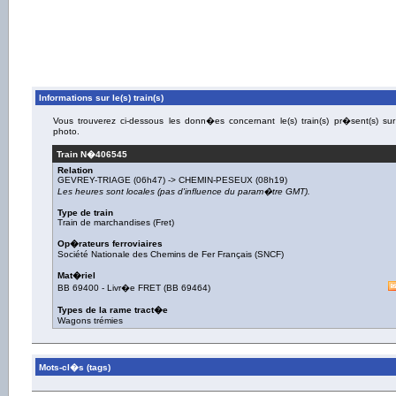
Informations sur le(s) train(s)
Vous trouverez ci-dessous les donn�es concernant le(s) train(s) pr�sent(s) sur
photo.
Train N�
406545
Relation
GEVREY-TRIAGE
(06h47) ->
CHEMIN-PESEUX
(08h19)
Les heures sont locales (pas d'influence du param�tre GMT).
Type de train
Train de marchandises (Fret)
Op�rateurs ferroviaires
Société Nationale des Chemins de Fer Français (SNCF)
Mat�riel
BB 69400
-
Livr�e FRET
(
BB 69464
)
Types de la rame tract�e
Wagons trémies
Mots-cl�s (tags)