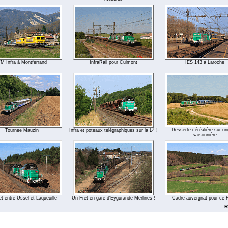
M Infra à Montferrand
InfraRail pour Culmont
IES 143 à Laroche
Desserte céréalière sur u
Tournée Mauzin
Infra et poteaux télégraphiques sur la L4 !
saisonnière
t entre Ussel et Laqueuille
Un Fret en gare d'Eygurande-Merlines !
Cadre auvergnat pour ce F
R