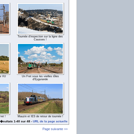
Tournée d'inspection sur la ligne des
Causses !
ne VU
Un Fret sous les vieilles tôles
d'Eygurande
ret !
Mauzin et IES de retour de tournée !
�sultats 1-40 sur 48 -
URL de la page actuelle
Page suivante >>