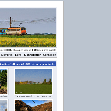
llement
8 833
photos en ligne et
1 466
membres inscrits
-
Membres
-
Liens
-
S'enregistrer
-
Connexion
sultats 1-40 sur 48 -
URL de la page actuelle
ontlouis
TM coloré pour la région Parisienne