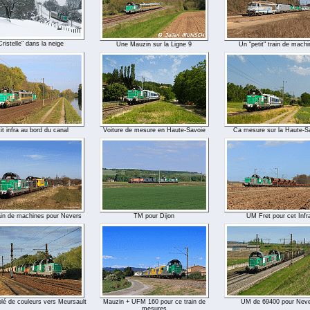
Cristelle" dans la neige
Une Mauzin sur la Ligne 9
Un "petit" train de mach
it infra au bord du canal
Voiture de mesure en Haute-Savoie
Ca mesure sur la Haute-S
rain de machines pour Nevers
TM pour Dijon
UM Fret pour cet Infr
olé de couleurs vers Meursault
Mauzin + UFM 160 pour ce train de
UM de 69400 pour Neve
mesures