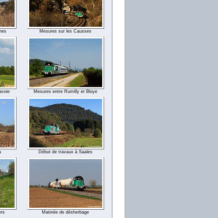
ines
Mesures sur les Causses
avoie
Mesures entre Rumilly et Bloye
a
Début de travaux à Saales
rs
Matinée de désherbage