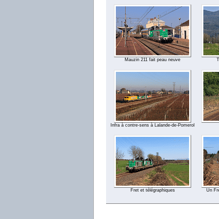
Mauzin 211 fait peau neuve
T
Infra à contre-sens à Lalande-de-Pomerol
Fret et télégraphiques
Un Fre