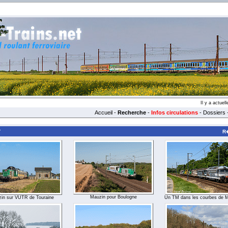
Il y a actue
Accueil
-
Recherche
-
Infos circulations
-
Dossiers
T
R�
Mauzin pour Boulogne
in sur VUTR de Touraine
Un TM dans les courbes de M