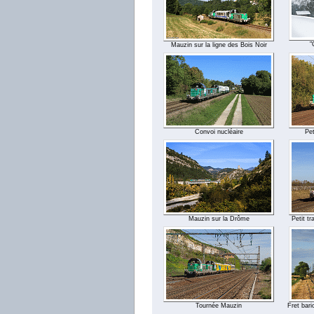
"
Mauzin sur la ligne des Bois Noir
Convoi nucléaire
Pet
Mauzin sur la Drôme
Petit t
Tournée Mauzin
Fret bari