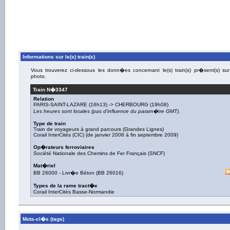
Informations sur le(s) train(s)
Vous trouverez ci-dessous les donn�es concernant le(s) train(s) pr�sent(s) sur
photo.
Train N�
3347
Relation
PARIS-SAINT-LAZARE
(16h13) ->
CHERBOURG
(19h08)
Les heures sont locales (pas d'influence du param�tre GMT).
Type de train
Train de voyageurs à grand parcours (Grandes Lignes)
Corail InterCités (CIC) (de janvier 2006 à fin septembre 2009)
Op�rateurs ferroviaires
Société Nationale des Chemins de Fer Français (SNCF)
Mat�riel
BB 26000
-
Livr�e Béton
(
BB 26016
)
Types de la rame tract�e
Corail InterCités Basse-Normandie
Mots-cl�s (tags)