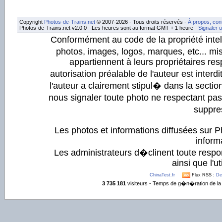
Copyright
Photos-de-Trains.net
© 2007-2026 - Tous droits réservés -
À propos, con
Photos-de-Trains.net v2.0.0 - Les heures sont au format GMT + 1 heure -
Signaler 
Conformément au code de la propriété intell
photos, images, logos, marques, etc... mis
appartiennent à leurs propriétaires resp
autorisation préalable de l'auteur est inter
l'auteur a clairement stipul� dans la section
nous signaler toute photo ne respectant pa
suppre
Les photos et informations diffusées sur P
informa
Les administrateurs d�clinent toute respo
ainsi que l'ut
ChinaTest.fr
Flux RSS :
De
3 735 181
visiteurs - Temps de g�n�ration de la