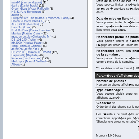
Date de la prise de vue ** :
sam94 (samuel dupont)
(1)
Vous pouvez limiter la s�lecti
danira (Daniel Iraola)
(21)
Green Giant (Victor Raffaelli)
(8)
apr�s ou � une date sp�cifique
NE 81 (Urs Renninger)
(3)
dates.
Julian
(2)
Pluripremiato Trio (Marco, Francesco, Fabio)
(4)
Date de mise en ligne ** :
Florent (Florent BRISOU)
(16)
Vous pouvez limiter la s�lecti
AGC 73500 (Nicolas)
(3)
avant, apr�s ou � une date sp�
LorisOrn (Loris)
(2)
ligne entre deux dates.
Rodolfo Dias (Carlos Loução)
(2)
Mattias (Mattias Catry)
(21)
mauzemontole (Christophe M.)
(1)
Rechercher parmi les photo
DB 103 245 (Achim)
(6)
Vous pouvez limiter la s�lec
nf42000 (Nicolas Faure)
(2)
l'�quipe dePhotos-de-Trains.net
Thiib (Thibault Copleux)
(4)
Jérômeb (Jérôme B.)
(1)
Rechercher parmi les ph
BB 25236. (Damien THOMAS)
(126)
de la semaine :
Baptiste08 (Baptiste)
(89)
Picasso (Éric Lanchès)
(123)
Vous pouvez limiter la s�lect
Mark_gva (Marc-A Veillard)
(6)
comme photo de la semaine.
Alberto
(1)
** Les dates sont au format (J
Param�tres d'affichage des
Nombre de photos :
Nombre de photos affich�es par
Type d'affichage :
Vous pouvez choisir entre un 
affichage avanc�.
Classement :
Ordre de tri des photos sur la pa
Ces r�sultats peuvent �tre inco
corrections apport�es par l'�q
"Signaler une erreur ou un abus" 
Moteur v1.0.0-beta