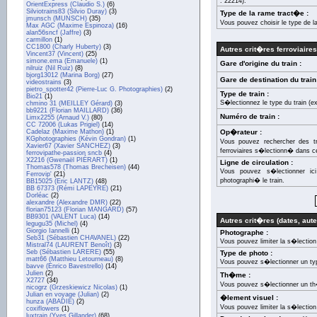
: 22214).
OrientExpress (Claudio S.)
(6)
Silviotrains83 (Silvio Duray)
(3)
Type de la rame tract�e :
jmunsch (MUNSCH)
(35)
Vous pouvez choisir le type de l
Max AGC (Maxime Espinoza)
(16)
alan56sncf (Jaffre)
(3)
carmillon
(1)
CC1800 (Charly Huberty)
(3)
Autres crit�res ferroviaires
Vincent37 (Vincent)
(25)
simone.ema (Emanuele)
(1)
Gare d'origine du train :
nilruiz (Nil Ruiz)
(8)
bjorg13012 (Marina Borg)
(27)
Gare de destination du train
videostrains
(3)
pietro_spotter42 (Pierre-Luc G. Photographies)
(2)
Type de train :
Bio21
(1)
S�lectionnez le type du train (e
chmino 31 (MEILLEY Gérard)
(3)
bb9221 (Florian MAILLARD)
(36)
Numéro de train :
Limx2255 (Arnaud V.)
(80)
CC 72006 (Lukas Prigiel)
(14)
Cadelaz (Maxime Mathon)
(1)
Op�rateur :
KGphotographies (Kévin Gondran)
(1)
Vous pouvez rechercher des t
Xavier67 (Xavier SANCHEZ)
(3)
ferroviaires s�lectionn� dans cet
ferrovipathe-passion sncb
(4)
X2216 (Gwenaël PIÉRART)
(1)
Ligne de circulation :
Thomas578 (Thomas Brecheisen)
(44)
Vous pouvez s�lectionner ic
Ferrovip'
(21)
photographi� le train.
BB15025 (Eric LANTZ)
(48)
BB 67373 (Rémi LAPEYRE)
(21)
Dorléac
(2)
alexandre (Alexandre DMR)
(22)
florian75123 (Florian MANGARD)
(57)
BB9301 (VALENT Luca)
(14)
Autres crit�res (dates, auteu
legugu35 (Michel)
(4)
Giorgio Iannelli
(1)
Photographe :
Seb31 (Sébastien CHAVANEL)
(22)
Vous pouvez limiter la s�lectio
Mistral74 (LAURENT Benoît)
(3)
Seb (Sébastien LARERE)
(55)
Type de photo :
matt66 (Matthieu Letourneau)
(8)
Vous pouvez s�lectionner un ty
bavve (Enrico Bavestrello)
(14)
Julien
(2)
Th�me :
X2727
(34)
Vous pouvez s�lectionner un t
nicogrz (Grzeskiewicz Nicolas)
(1)
Julian en voyage (Julian)
(2)
�lement visuel :
hunza (ABADIE)
(2)
Vous pouvez limiter la s�lection
coxiflowers
(1)
luxtrain (Yves Gillander)
(68)