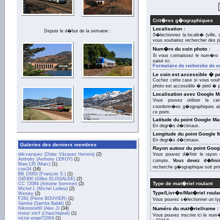
Crit�res g�ographiques
Localisation :
Depuis le d�but de la semaine :
S�lectionnez la localit� (ville
vous souhaitez rechercher des p
Num�ro du coin photo :
Si vous connaissez le num�ro 
saisir ici.
Formulaire de recherche de c
Le coin est accessible � par
Cochez cette case si vous souha
photo est accessible � pied � pa
Localisation avec Google M
Vous pouvez utiliser la c
coordonn�es g�ographiques ain
ce point.
Latitude du point Google Ma
En degr�s d�cimaux.
Longitude du point Google 
En degr�s d�cimaux.
Galeries des derniers membres
Rayon autour du point Goog
ddcvazquez (Didac Vázquez Herrera)
(2)
Vous pouvez d�finir le rayon 
Antholry (Anthony LEROY)
(1)
compte.
Vous devez d�fini
Marc135 (Marc)
(1)
recherche g�ographique soit pri
coxi34
(16)
BB 15003 (François S.)
(1)
Gil5300 (Gilles ELISSALDE)
(2)
Type de mat�riel roulant
CC 72084 (Antoine Sommer)
(2)
Michel L (Michel Ledieu)
(2)
Type/Livr�e/Mat�riel roulan
Wesley
(2)
F282 (Pierre BOUVIER)
(1)
Vous pouvez s�lectionner un ty
Samba (Samba Baldé)
(1)
Nikoniste60 (Alex J)
(34)
Numéro du mat�riel/rame :
trusst sncf (chaucheprat)
(1)
Vous pouvez inscrire ici le nu
victor.engel72004
(1)