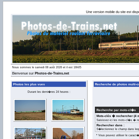
Une version mobile du site est dis
Nous sommes le samedi 08 août 2026 et il est 16h05
Bienvenue sur
Photos-de-Trains.net
Photos les plus vues
Recherche de photos multi-cr
Durant les derni�res 24 heures :
Recherche par mots-cl�s
Mots-clés � rechercher (4 
Saisissez-ici les mots-cl�s � r
Rechercher dans :
S�lectionnez le champ dans leq
* Vous pouvez utiliser le carac