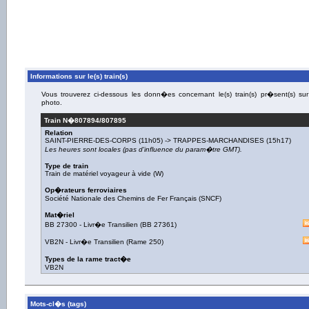
Informations sur le(s) train(s)
Vous trouverez ci-dessous les donn�es concernant le(s) train(s) pr�sent(s) sur
photo.
Train N�
807894/807895
Relation
SAINT-PIERRE-DES-CORPS
(11h05) ->
TRAPPES-MARCHANDISES
(15h17)
Les heures sont locales (pas d'influence du param�tre GMT).
Type de train
Train de matériel voyageur à vide (W)
Op�rateurs ferroviaires
Société Nationale des Chemins de Fer Français (SNCF)
Mat�riel
BB 27300
-
Livr�e Transilien
(
BB 27361
)
VB2N
-
Livr�e Transilien
(
Rame 250
)
Types de la rame tract�e
VB2N
Mots-cl�s (tags)