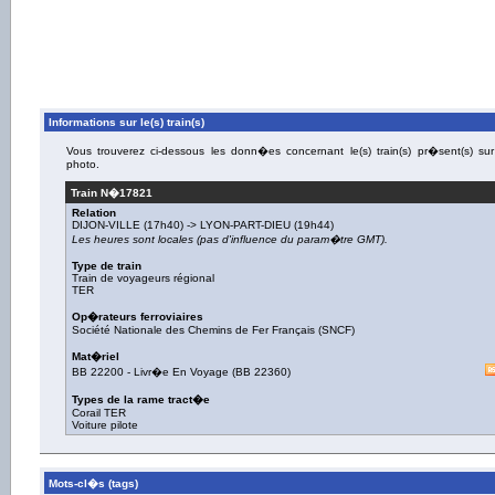
Informations sur le(s) train(s)
Vous trouverez ci-dessous les donn�es concernant le(s) train(s) pr�sent(s) sur
photo.
Train N�
17821
Relation
DIJON-VILLE
(17h40) ->
LYON-PART-DIEU
(19h44)
Les heures sont locales (pas d'influence du param�tre GMT).
Type de train
Train de voyageurs régional
TER
Op�rateurs ferroviaires
Société Nationale des Chemins de Fer Français (SNCF)
Mat�riel
BB 22200
-
Livr�e En Voyage
(
BB 22360
)
Types de la rame tract�e
Corail TER
Voiture pilote
Mots-cl�s (tags)