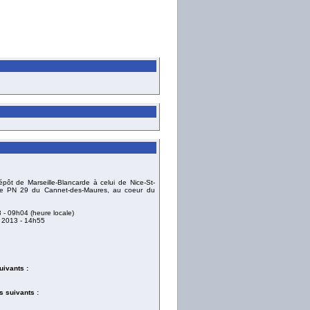
t de Marseille-Blancarde à celui de Nice-St-
le PN 29 du Cannet-des-Maures, au coeur du
3
- 09h04 (heure locale)
 2013
- 14h55
uivants :
 suivants :