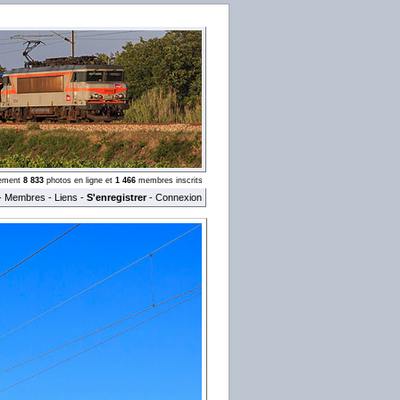
llement
8 833
photos en ligne et
1 466
membres inscrits
-
Membres
-
Liens
-
S'enregistrer
-
Connexion