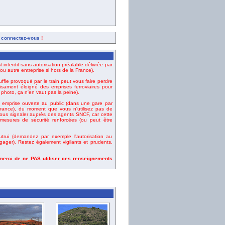
,
connectez-vous
!
t interdit sans autorisation préalable délivrée par
u autre entreprise si hors de la France).
uffle provoqué par le train peut vous faire perdre
fisament éloigné des emprises ferroviaires pour
e photo, ça n'en vaut pas la peine).
emprise ouverte au public (dans une gare par
ance), du moment que vous n'utilisez pas de
vous signaler auprès des agents SNCF, car cette
esures de sécurité renforcées (ou peut être
rui (demandez par exemple l'autorisation au
gager). Restez également vigilants et prudents,
 merci de ne PAS utiliser ces renseignements