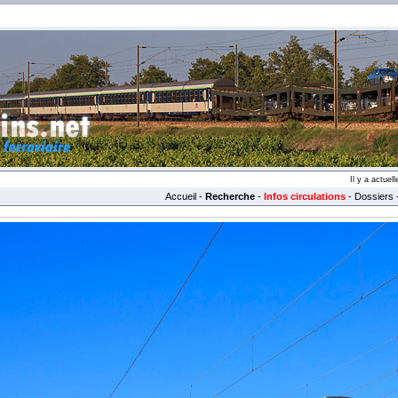
Il y a actue
Accueil
-
Recherche
-
Infos circulations
-
Dossiers