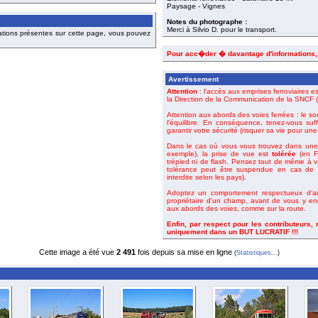
Paysage - Vignes
Notes du photographe :
Merci à Silvio D. pour le transport.
ations présentes sur cette page, vous pouvez
Pour acc�der � davantage d'informations
Avertissement
Attention
: l'accès aux emprises ferroviaires es
la Direction de la Communication de la SNCF (o
Attention aux abords des voies ferrées : le so
l'équilibre. En conséquence, tenez-vous suf
garantir votre sécurité (risquer sa vie pour un
Dans le cas où vous vous trouvez dans une 
exemple), la prise de vue est
tolérée
(en Fr
trépied ni de flash. Pensez tout de même à 
tolérance peut être suspendue en cas de m
interdite selon les pays).
Adoptez un comportement respectueux d'aut
propriétaire d'un champ, avant de vous y en
aux abords des voies, comme sur la route.
Enfin, par respect pour les contributeurs,
uniquement dans un BUT LUCRATIF !!!
Cette image a été vue
2 491
fois depuis sa mise en ligne
(
Statistiques...
)