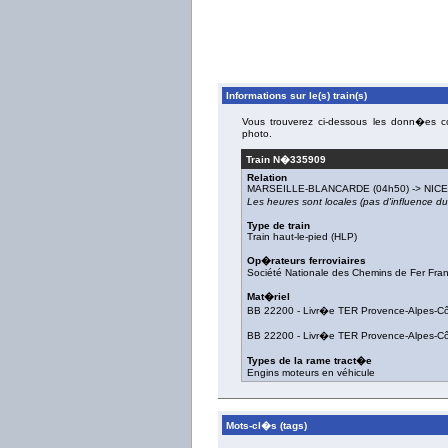
Informations sur le(s) train(s)
Vous trouverez ci-dessous les donn�es con
photo.
Train N�
335909
Relation
MARSEILLE-BLANCARDE
(04h50) ->
NICE
Les heures sont locales (pas d'influence 
Type de train
Train haut-le-pied (HLP)
Op�rateurs ferroviaires
Société Nationale des Chemins de Fer Fra
Mat�riel
BB 22200
-
Livr�e TER Provence-Alpes-Cô
BB 22200
-
Livr�e TER Provence-Alpes-Cô
Types de la rame tract�e
Engins moteurs en véhicule
Mots-cl�s (tags)