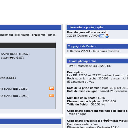
Informations photographe
Pseudonyme et/ou nom réel :
cernant le(s) train(s) pr�sent(s) sur la
X2215 (Damien VIANO)
Copyright de l'auteur
© Damien VIANO - Tous droits réservés.
-SAINT-ROCH
(10h47)
du param�tre GMT).
Détails photographie
Titre :
Transfert de BB 22200 RC
Description :
Les BB 22250 et 22252 s'acheminent du dépô
nçais (SNCF)
Roch sous la marche 335909, passant ici 
département du Var.
Date de la prise de vue :
mardi 30 juillet 201
te d'Azur
(
BB 22250
)
Date de mise en ligne :
samedi 21 décembre
te d'Azur
(
BB 22252
)
Num�ro de la photo :
6026
Dimensions de la photo :
1200x800
Taille du fichier :
590.59 Ko
Cette photo appartient aux types de photo s
Trains en ligne
Cette photo pr�sente les �l�ments visuels
Conditions météo - Jour
Éléments ferroviaires - Caténaire 25 kV