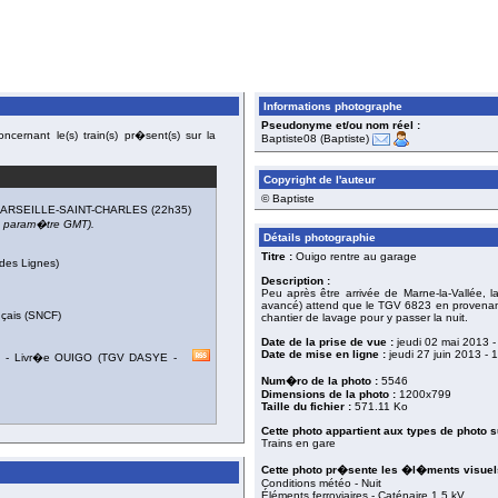
Informations photographe
Pseudonyme et/ou nom réel :
cernant le(s) train(s) pr�sent(s) sur la
Baptiste08 (Baptiste)
Copyright de l'auteur
© Baptiste
ARSEILLE-SAINT-CHARLES
(22h35)
du param�tre GMT).
Détails photographie
Titre :
Ouigo rentre au garage
des Lignes)
Description :
Peu après être arrivée de Marne-la-Vallée, 
avancé) attend que le TGV 6823 en provenance
nçais (SNCF)
chantier de lavage pour y passer la nuit.
Date de la prise de vue :
jeudi 02 mai 2013
-
Date de mise en ligne :
jeudi 27 juin 2013
- 
)
-
Livr�e OUIGO
(
TGV DASYE -
Num�ro de la photo :
5546
Dimensions de la photo :
1200x799
Taille du fichier :
571.11 Ko
Cette photo appartient aux types de photo s
Trains en gare
Cette photo pr�sente les �l�ments visuels
Conditions météo - Nuit
Éléments ferroviaires - Caténaire 1.5 kV