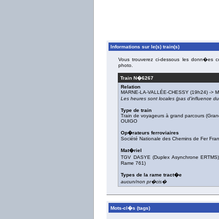
Informations sur le(s) train(s)
Vous trouverez ci-dessous les donn�es con
photo.
Train N�
6267
Relation
MARNE-LA-VALLÉE-CHESSY
(19h24) ->
M
Les heures sont locales (pas d'influence 
Type de train
Train de voyageurs à grand parcours (Gran
OUIGO
Op�rateurs ferroviaires
Société Nationale des Chemins de Fer Fra
Mat�riel
TGV DASYE (Duplex Asynchrone ERTMS
Rame 761
)
Types de la rame tract�e
aucun/non pr�cis�
Mots-cl�s (tags)