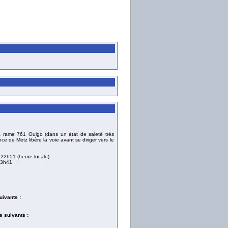
la rame 761 Ouigo (dans un état de saleté très
 de Metz libère la voie avant se diriger vers le
 22h51 (heure locale)
13h41
uivants :
 suivants :