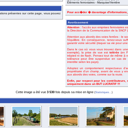
Éléments ferroviaires - Marquise/Verrière
Pour acc�der � davantage d'informations
ations présentes sur cette page, vous pouvez
Avertissement
Attention
: l'accès aux emprises ferroviaires es
la Direction de la Communication de la SNCF (o
Attention aux abords des voies ferrées : le so
l'équilibre. En conséquence, tenez-vous suf
garantir votre sécurité (risquer sa vie pour un
Dans le cas où vous vous trouvez dans une 
exemple), la prise de vue est
tolérée
(en Fr
trépied ni de flash. Pensez tout de même à 
tolérance peut être suspendue en cas de m
interdite selon les pays).
Adoptez un comportement respectueux d'aut
propriétaire d'un champ, avant de vous y en
aux abords des voies, comme sur la route.
Enfin, par respect pour les contributeurs,
uniquement dans un BUT LUCRATIF !!!
Cette image a été vue
3 530
fois depuis sa mise en ligne
(
Statistiques...
)