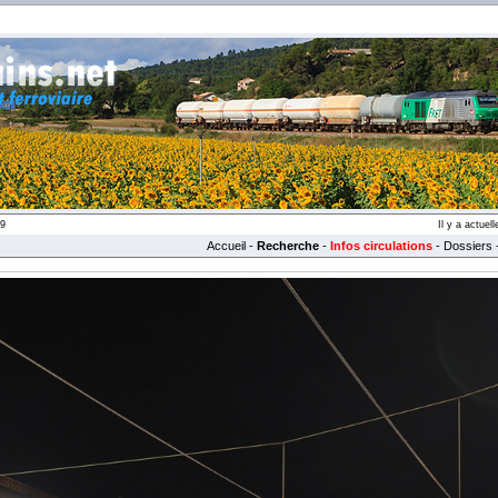
39
Il y a actue
Accueil
-
Recherche
-
Infos circulations
-
Dossiers