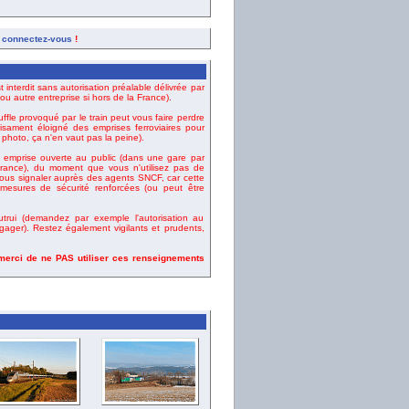
,
connectez-vous
!
t interdit sans autorisation préalable délivrée par
u autre entreprise si hors de la France).
uffle provoqué par le train peut vous faire perdre
fisament éloigné des emprises ferroviaires pour
e photo, ça n'en vaut pas la peine).
emprise ouverte au public (dans une gare par
ance), du moment que vous n'utilisez pas de
vous signaler auprès des agents SNCF, car cette
esures de sécurité renforcées (ou peut être
rui (demandez par exemple l'autorisation au
gager). Restez également vigilants et prudents,
 merci de ne PAS utiliser ces renseignements