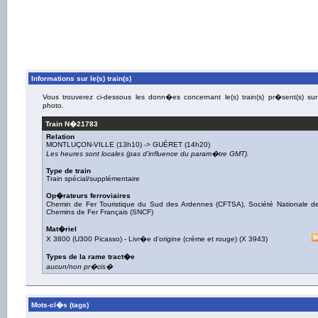
Informations sur le(s) train(s)
Vous trouverez ci-dessous les donn�es concernant le(s) train(s) pr�sent(s) sur
photo.
Train N�
21783
Relation
MONTLUÇON-VILLE
(13h10) ->
GUÉRET
(14h20)
Les heures sont locales (pas d'influence du param�tre GMT).
Type de train
Train spécial/supplémentaire
Op�rateurs ferroviaires
Chemin de Fer Touristique du Sud des Ardennes (CFTSA)
,
Société Nationale d
Chemins de Fer Français (SNCF)
Mat�riel
X 3800 (U300 Picasso)
-
Livr�e d'origine (crème et rouge)
(
X 3943
)
Types de la rame tract�e
aucun/non pr�cis�
Mots-cl�s (tags)