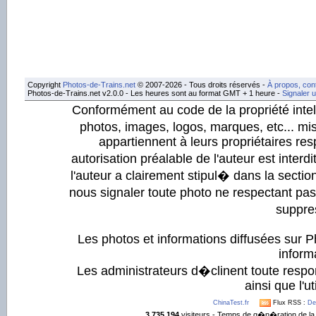
Copyright
Photos-de-Trains.net
© 2007-2026 - Tous droits réservés -
À propos, con
Photos-de-Trains.net v2.0.0 - Les heures sont au format GMT + 1 heure -
Signaler 
Conformément au code de la propriété intell
photos, images, logos, marques, etc... mis
appartiennent à leurs propriétaires resp
autorisation préalable de l'auteur est inter
l'auteur a clairement stipul� dans la section
nous signaler toute photo ne respectant pa
suppre
Les photos et informations diffusées sur P
informa
Les administrateurs d�clinent toute respo
ainsi que l'ut
ChinaTest.fr
Flux RSS :
De
3 735 194
visiteurs - Temps de g�n�ration de la