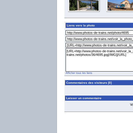
Liens vers la photo
Afficher tous les liens
Commentaires des visiteurs [0]
Laisser un commentaire
V