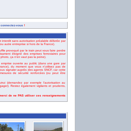
,
connectez-vous
!
t interdit sans autorisation préalable délivrée par
u autre entreprise si hors de la France).
uffle provoqué par le train peut vous faire perdre
fisament éloigné des emprises ferroviaires pour
e photo, ça n'en vaut pas la peine).
emprise ouverte au public (dans une gare par
ance), du moment que vous n'utilisez pas de
vous signaler auprès des agents SNCF, car cette
esures de sécurité renforcées (ou peut être
rui (demandez par exemple l'autorisation au
gager). Restez également vigilants et prudents,
 merci de ne PAS utiliser ces renseignements