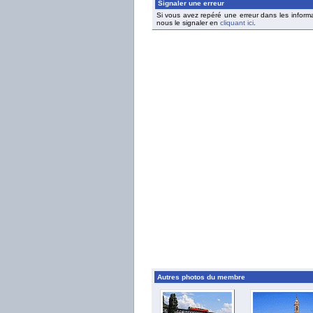
Signaler une erreur
Si vous avez repéré une erreur dans les inform
nous le signaler en
cliquant ici
.
Autres photos du membre