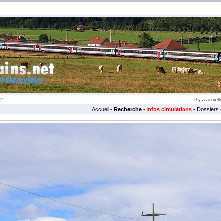
22
Il y a actue
Accueil
-
Recherche
-
Infos circulations
-
Dossiers