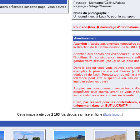
Paysage - Montagne/Colline/Falaise
Paysage - Village/Maisons
ations présentes sur cette page, vous pouvez
Notes du photographe :
Un grand merci à Luca V. pour le transport !
Pour acc�der � davantage d'informations
Avertissement
Attention
: l'accès aux emprises ferroviaires es
la Direction de la Communication de la SNCF (o
Attention aux abords des voies ferrées : le so
l'équilibre. En conséquence, tenez-vous suf
garantir votre sécurité (risquer sa vie pour un
Dans le cas où vous vous trouvez dans une 
exemple), la prise de vue est
tolérée
(en Fr
trépied ni de flash. Pensez tout de même à 
tolérance peut être suspendue en cas de m
interdite selon les pays).
Adoptez un comportement respectueux d'aut
propriétaire d'un champ, avant de vous y en
aux abords des voies, comme sur la route.
Enfin, par respect pour les contributeurs,
uniquement dans un BUT LUCRATIF !!!
Cette image a été vue
2 163
fois depuis sa mise en ligne
(
Statistiques...
)