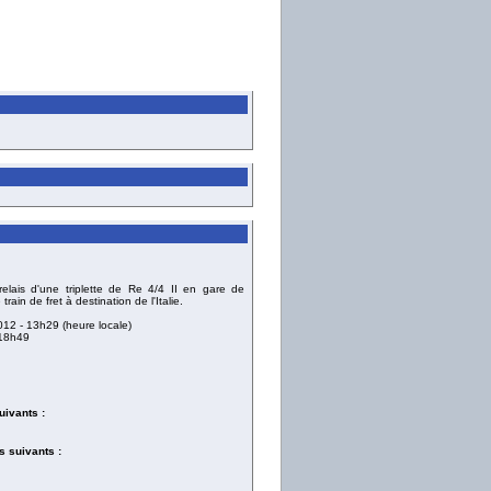
lais d'une triplette de Re 4/4 II en gare de
rain de fret à destination de l'Italie.
2012
- 13h29 (heure locale)
18h49
uivants :
 suivants :