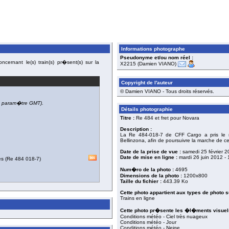
Informations photographe
Pseudonyme et/ou nom réel :
cernant le(s) train(s) pr�sent(s) sur la
X2215 (Damien VIANO)
Copyright de l'auteur
© Damien VIANO - Tous droits réservés.
du param�tre GMT).
Détails photographie
Titre :
Re 484 et fret pour Novara
Description :
La Re 484-018-7 de CFF Cargo a pris le re
Bellinzona, afin de poursuivre la marche de ce t
Date de la prise de vue :
samedi 25 février 
Date de mise en ligne :
mardi 26 juin 2012
- 
es
(
Re 484 018-7
)
Num�ro de la photo :
4695
Dimensions de la photo :
1200x800
Taille du fichier :
443.39 Ko
Cette photo appartient aux types de photo s
Trains en ligne
Cette photo pr�sente les �l�ments visuels
Conditions météo - Ciel très nuageux
Conditions météo - Jour
Conditions météo - Neige