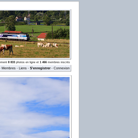
llement
8 833
photos en ligne et
1 466
membres inscrits
-
Membres
-
Liens
-
S'enregistrer
-
Connexion