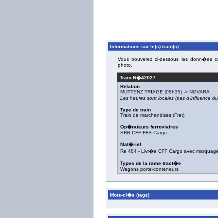
Informations sur le(s) train(s)
Vous trouverez ci-dessous les donn�es con
photo.
Train N�
42027
Relation
MUTTENZ TRIAGE
(08h35) ->
NOVARA
Les heures sont locales (pas d'influence 
Type de train
Train de marchandises (Fret)
Op�rateurs ferroviaires
SBB CFF FFS Cargo
Mat�riel
Re 484
-
Livr�e CFF Cargo avec marquag
Types de la rame tract�e
Wagons porte-conteneurs
Mots-cl�s (tags)