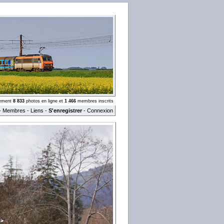
llement
8 833
photos en ligne et
1 466
membres inscrits
-
Membres
-
Liens
-
S'enregistrer
-
Connexion