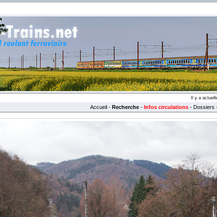
Il y a actue
Accueil
-
Recherche
-
Infos circulations
-
Dossiers