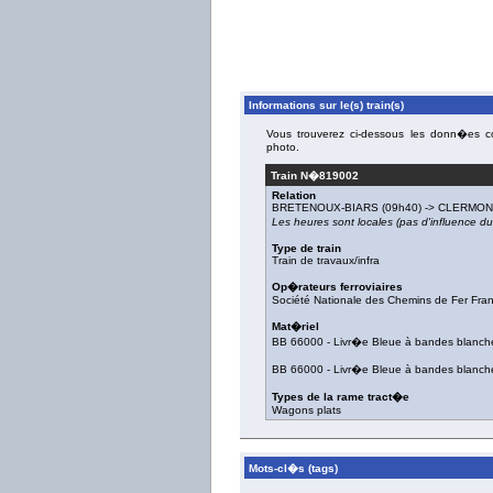
Informations sur le(s) train(s)
Vous trouverez ci-dessous les donn�es con
photo.
Train N�
819002
Relation
BRETENOUX-BIARS
(09h40) ->
CLERMON
Les heures sont locales (pas d'influence 
Type de train
Train de travaux/infra
Op�rateurs ferroviaires
Société Nationale des Chemins de Fer Fra
Mat�riel
BB 66000
-
Livr�e Bleue à bandes blanch
BB 66000
-
Livr�e Bleue à bandes blanch
Types de la rame tract�e
Wagons plats
Mots-cl�s (tags)