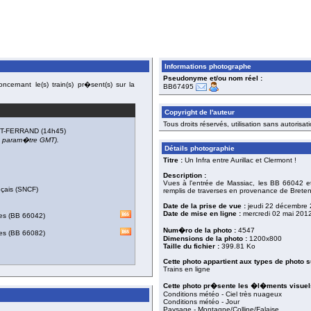
Informations photographe
Pseudonyme et/ou nom réel :
cernant le(s) train(s) pr�sent(s) sur la
BB67495
Copyright de l'auteur
Tous droits réservés, utilisation sans autorisati
T-FERRAND
(14h45)
du param�tre GMT).
Détails photographie
Titre :
Un Infra entre Aurillac et Clermont !
Description :
Vues à l'entrée de Massiac, les BB 66042 
nçais (SNCF)
remplis de traverses en provenance de Breten
Date de la prise de vue :
jeudi 22 décembre
Date de mise en ligne :
mercredi 02 mai 201
es
(
BB 66042
)
Num�ro de la photo :
4547
es
(
BB 66082
)
Dimensions de la photo :
1200x800
Taille du fichier :
399.81 Ko
Cette photo appartient aux types de photo s
Trains en ligne
Cette photo pr�sente les �l�ments visuels
Conditions météo - Ciel très nuageux
Conditions météo - Jour
Paysage - Montagne/Colline/Falaise