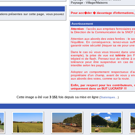
Paysage - Village/Maisons
Pour acc�der � davantage d'informations
ations présentes sur cette page, vous pouvez
Avertissement
Attention
: l'accès aux emprises ferroviaires es
la Direction de la Communication de la SNCF (o
Attention aux abords des voies ferrées : le so
l'équilibre. En conséquence, tenez-vous suf
garantir votre sécurité (risquer sa vie pour un
Dans le cas où vous vous trouvez dans une 
exemple), la prise de vue est
tolérée
(en Fr
trépied ni de flash. Pensez tout de même à 
tolérance peut être suspendue en cas de m
interdite selon les pays).
Adoptez un comportement respectueux d'aut
propriétaire d'un champ, avant de vous y en
aux abords des voies, comme sur la route.
Enfin, par respect pour les contributeurs,
uniquement dans un BUT LUCRATIF !!!
Cette image a été vue
3 151
fois depuis sa mise en ligne
(
Statistiques...
)