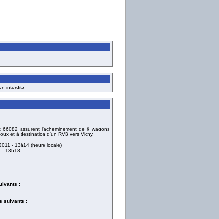
on interdite
et 66082 assurent l'acheminement de 6 wagons
oux et à destination d'un RVB vers Vichy.
 2011
- 13h14 (heure locale)
2
- 13h18
uivants :
 suivants :