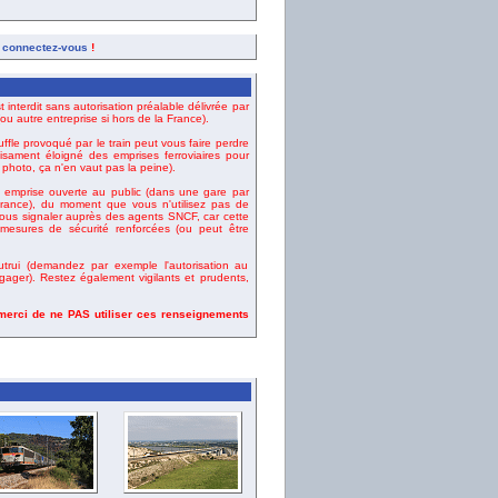
,
connectez-vous
!
t interdit sans autorisation préalable délivrée par
u autre entreprise si hors de la France).
uffle provoqué par le train peut vous faire perdre
fisament éloigné des emprises ferroviaires pour
e photo, ça n'en vaut pas la peine).
emprise ouverte au public (dans une gare par
ance), du moment que vous n'utilisez pas de
vous signaler auprès des agents SNCF, car cette
esures de sécurité renforcées (ou peut être
rui (demandez par exemple l'autorisation au
gager). Restez également vigilants et prudents,
 merci de ne PAS utiliser ces renseignements