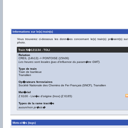
Informations sur le(s) train(s)
Vous trouverez ci-dessous les donn�es concernant le(s) train(s) pr�sent(s) sur
photo.
Train N�
121134
-
TOLI
Relation
CREIL
(14h13) ->
PONTOISE
(15h06)
Les heures sont locales (pas d'influence du param�tre GMT).
Type de train
Train de banlieue
Transilien
Op�rateurs ferroviaires
Société Nationale des Chemins de Fer Français (SNCF)
,
Transilien
Mat�riel
Z 6100
-
Livr�e d'origine (Inox)
(
Z 6165
)
Types de la rame tract�e
aucun/non pr�cis�
Mots-cl�s (tags)