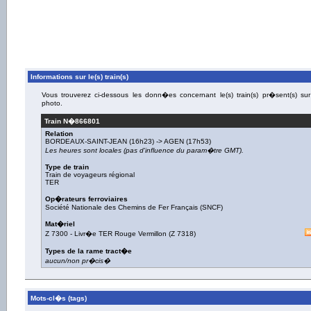
Informations sur le(s) train(s)
Vous trouverez ci-dessous les donn�es concernant le(s) train(s) pr�sent(s) sur
photo.
Train N�
866801
Relation
BORDEAUX-SAINT-JEAN
(16h23) ->
AGEN
(17h53)
Les heures sont locales (pas d'influence du param�tre GMT).
Type de train
Train de voyageurs régional
TER
Op�rateurs ferroviaires
Société Nationale des Chemins de Fer Français (SNCF)
Mat�riel
Z 7300
-
Livr�e TER Rouge Vermillon
(
Z 7318
)
Types de la rame tract�e
aucun/non pr�cis�
Mots-cl�s (tags)