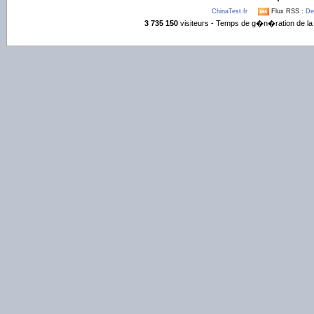
ChinaTest.fr
Flux RSS :
De
3 735 150
visiteurs - Temps de g�n�ration de la