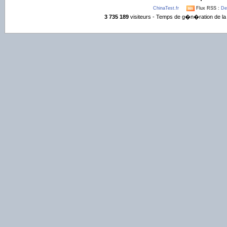
ChinaTest.fr
Flux RSS :
De
3 735 189
visiteurs - Temps de g�n�ration de la