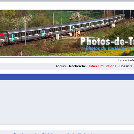
2
Il y a actue
Accueil
-
Recherche
-
Infos circulations
-
Dossiers