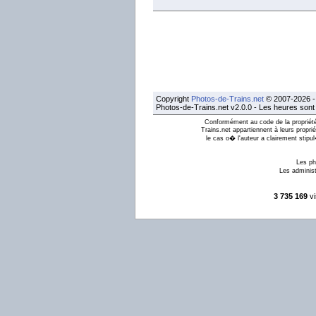
Copyright
Photos-de-Trains.net
© 2007-2026 - 
Photos-de-Trains.net v2.0.0 - Les heures son
Conformément au code de la propriété 
Trains.net appartiennent à leurs proprié
le cas o� l'auteur a clairement stipu
Les ph
Les administ
3 735 169
vi