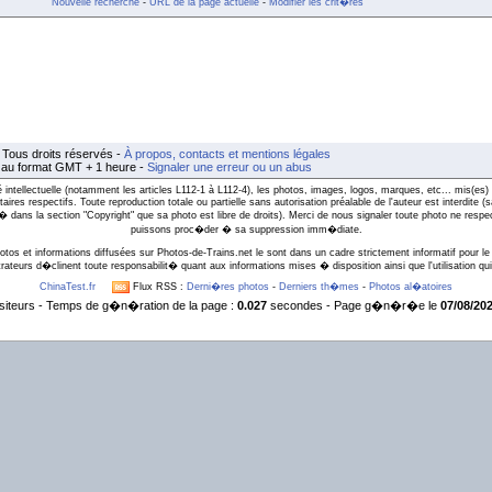
Nouvelle recherche
-
URL de la page actuelle
-
Modifier les crit�res
Tous droits réservés -
À propos, contacts et mentions légales
t au format GMT + 1 heure -
Signaler une erreur ou un abus
intellectuelle (notamment les articles L112-1 à L112-4), les photos, images, logos, marques, etc... mis(es) 
taires respectifs. Toute reproduction totale ou partielle sans autorisation préalable de l'auteur est interdite
l� dans la section "Copyright" que sa photo est libre de droits). Merci de nous signaler toute photo ne respe
puissons proc�der � sa suppression imm�diate.
otos et informations diffusées sur Photos-de-Trains.net le sont dans un cadre strictement informatif pour le 
rateurs d�clinent toute responsabilit� quant aux informations mises � disposition ainsi que l'utilisation qui 
ChinaTest.fr
Flux RSS :
Derni�res photos
-
Derniers th�mes
-
Photos al�atoires
siteurs - Temps de g�n�ration de la page :
0.027
secondes - Page g�n�r�e le
07/08/202