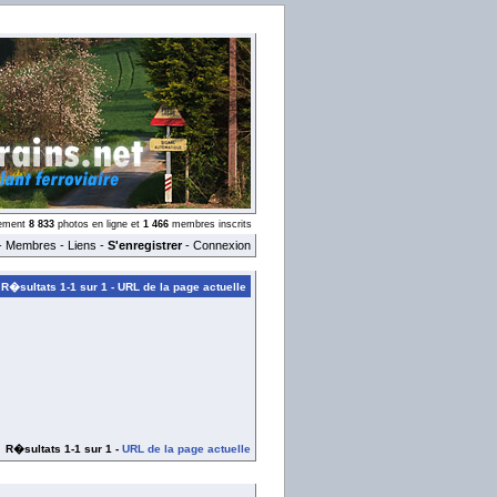
llement
8 833
photos en ligne et
1 466
membres inscrits
-
Membres
-
Liens
-
S'enregistrer
-
Connexion
R�sultats 1-1 sur 1 -
URL de la page actuelle
R�sultats 1-1 sur 1 -
URL de la page actuelle