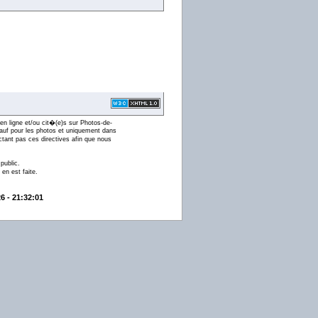
en ligne et/ou cit�(e)s sur Photos-de-
 (sauf pour les photos et uniquement dans
ctant pas ces directives afin que nous
public.
en est faite.
6 - 21:32:01