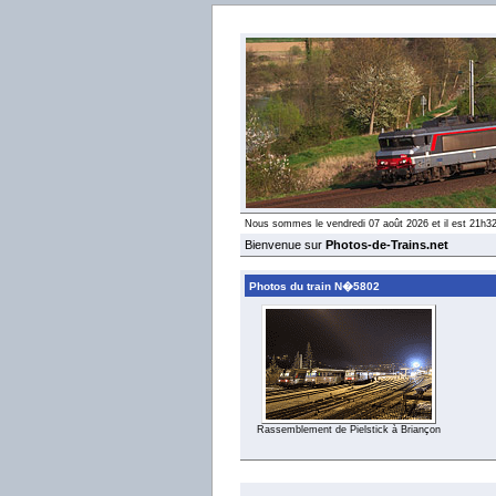
Nous sommes le vendredi 07 août 2026 et il est 21h3
Bienvenue sur
Photos-de-Trains.net
Photos du train N�5802
Rassemblement de Pielstick à Briançon