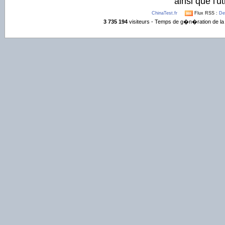
ainsi que l'ut
ChinaTest.fr
Flux RSS :
De
3 735 194
visiteurs - Temps de g�n�ration de la