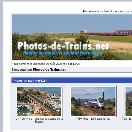
Une version mobile du site est dis
Nous sommes le dimanche 09 août 2026 et il est 13h23
Bienvenue sur
Photos-de-Trains.net
Photos du train N�5184
Un TGV Nice - Lille sur le viaduc de la
TGV Nice - Lille dans le Var
TGV 5184
Rague