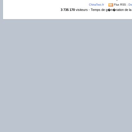
ChinaTest.fr
Flux RSS :
De
3 735 170
visiteurs - Temps de g�n�ration de la