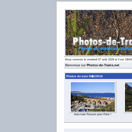
Nous sommes le vendredi 07 août 2026 et il est 19h0
Bienvenue sur
Photos-de-Trains.net
Photos du train N�24516
Auto-train Poussin pour Paris !