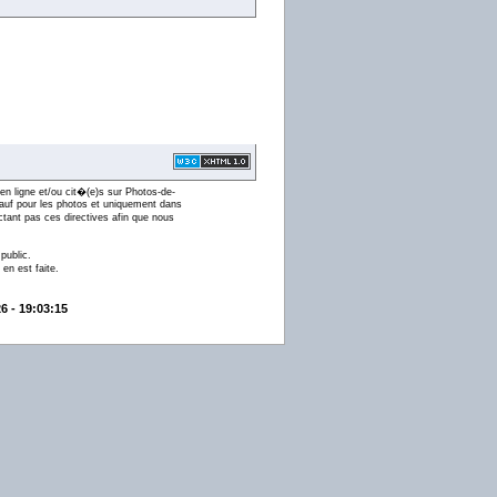
en ligne et/ou cit�(e)s sur Photos-de-
 (sauf pour les photos et uniquement dans
ctant pas ces directives afin que nous
public.
en est faite.
6 - 19:03:15