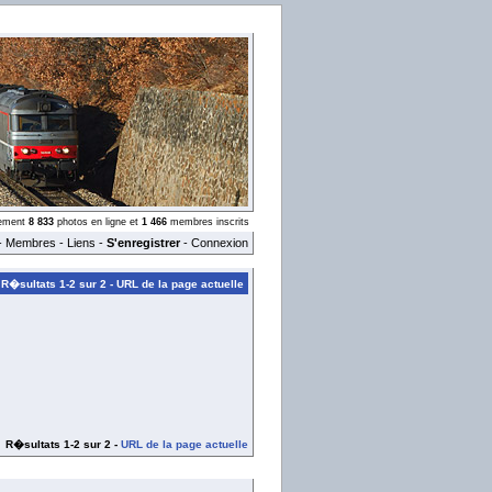
llement
8 833
photos en ligne et
1 466
membres inscrits
-
Membres
-
Liens
-
S'enregistrer
-
Connexion
R�sultats 1-2 sur 2 -
URL de la page actuelle
R�sultats 1-2 sur 2 -
URL de la page actuelle