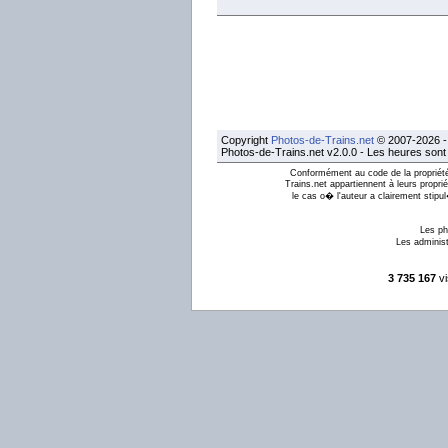
Copyright
Photos-de-Trains.net
© 2007-2026 - 
Photos-de-Trains.net v2.0.0 - Les heures son
Conformément au code de la propriété 
Trains.net appartiennent à leurs proprié
le cas o� l'auteur a clairement stipu
Les ph
Les administ
3 735 167
vi