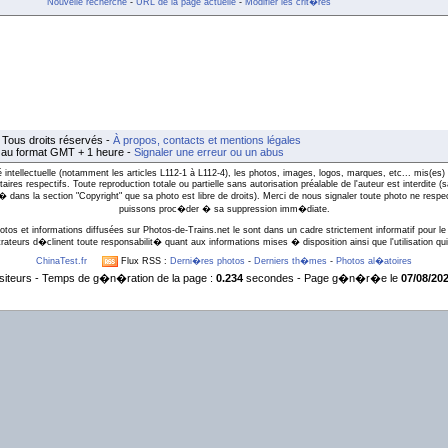
Nouvelle recherche
-
URL de la page actuelle
-
Modifier les crit�res
Tous droits réservés -
À propos, contacts et mentions légales
t au format GMT + 1 heure -
Signaler une erreur ou un abus
intellectuelle (notamment les articles L112-1 à L112-4), les photos, images, logos, marques, etc... mis(es) 
taires respectifs. Toute reproduction totale ou partielle sans autorisation préalable de l'auteur est interdite
l� dans la section "Copyright" que sa photo est libre de droits). Merci de nous signaler toute photo ne respe
puissons proc�der � sa suppression imm�diate.
otos et informations diffusées sur Photos-de-Trains.net le sont dans un cadre strictement informatif pour le 
rateurs d�clinent toute responsabilit� quant aux informations mises � disposition ainsi que l'utilisation qui 
ChinaTest.fr
Flux RSS :
Derni�res photos
-
Derniers th�mes
-
Photos al�atoires
siteurs - Temps de g�n�ration de la page :
0.234
secondes - Page g�n�r�e le
07/08/202