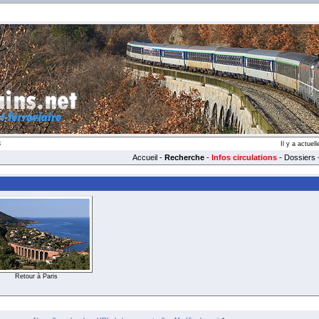
3
Il y a actue
Accueil
-
Recherche
-
Infos circulations
-
Dossiers
Retour à Paris