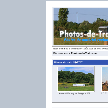
Nous sommes le vendredi 07 août 2026 et il est 06h5
Bienvenue sur
Photos-de-Trains.net
Photos du train N�1747
Autorail Verney et Peugeot 203...
CC 7213