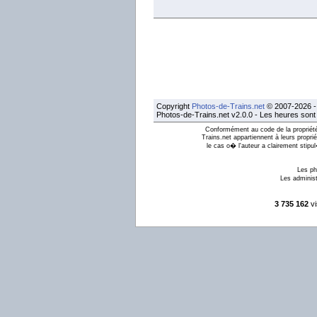
Copyright
Photos-de-Trains.net
© 2007-2026 - 
Photos-de-Trains.net v2.0.0 - Les heures son
Conformément au code de la propriété 
Trains.net appartiennent à leurs proprié
le cas o� l'auteur a clairement stipu
Les ph
Les administ
3 735 162
vi