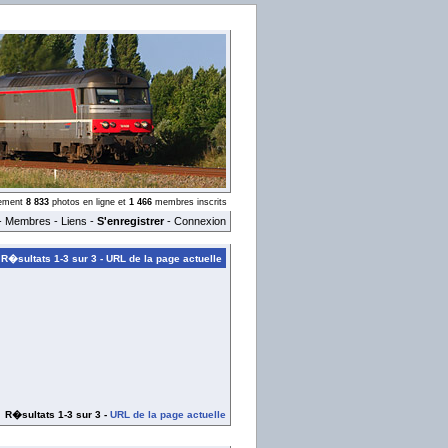
llement
8 833
photos en ligne et
1 466
membres inscrits
-
Membres
-
Liens
-
S'enregistrer
-
Connexion
R�sultats 1-3 sur 3 -
URL de la page actuelle
R�sultats 1-3 sur 3 -
URL de la page actuelle