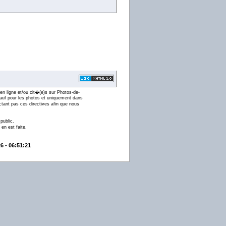
en ligne et/ou cit�(e)s sur Photos-de-
 (sauf pour les photos et uniquement dans
ctant pas ces directives afin que nous
public.
en est faite.
6 - 06:51:21