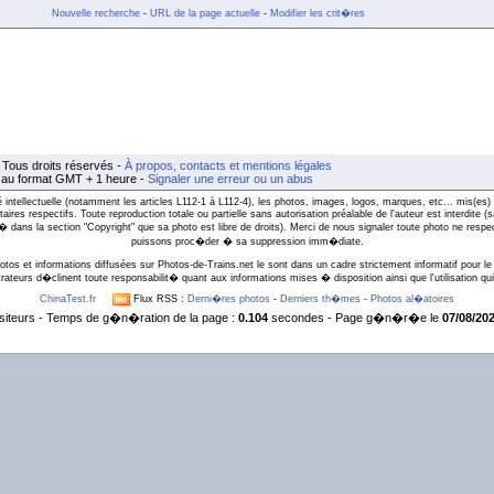
Nouvelle recherche
-
URL de la page actuelle
-
Modifier les crit�res
Tous droits réservés -
À propos, contacts et mentions légales
t au format GMT + 1 heure -
Signaler une erreur ou un abus
intellectuelle (notamment les articles L112-1 à L112-4), les photos, images, logos, marques, etc... mis(es) 
taires respectifs. Toute reproduction totale ou partielle sans autorisation préalable de l'auteur est interdite
l� dans la section "Copyright" que sa photo est libre de droits). Merci de nous signaler toute photo ne respe
puissons proc�der � sa suppression imm�diate.
otos et informations diffusées sur Photos-de-Trains.net le sont dans un cadre strictement informatif pour le 
rateurs d�clinent toute responsabilit� quant aux informations mises � disposition ainsi que l'utilisation qui 
ChinaTest.fr
Flux RSS :
Derni�res photos
-
Derniers th�mes
-
Photos al�atoires
siteurs - Temps de g�n�ration de la page :
0.104
secondes - Page g�n�r�e le
07/08/202