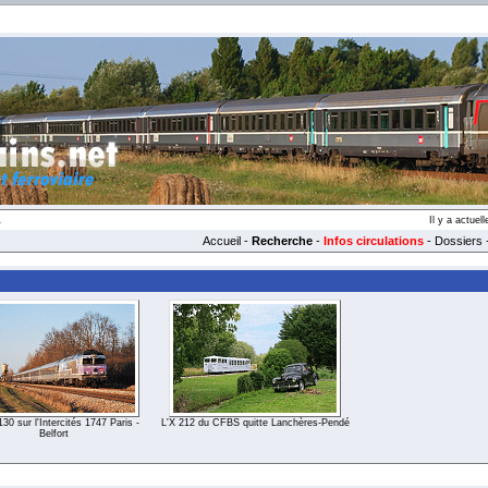
1
Il y a actue
Accueil
-
Recherche
-
Infos circulations
-
Dossiers
0 sur l'Intercités 1747 Paris -
L'X 212 du CFBS quitte Lanchères-Pendé
Belfort