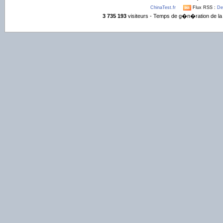
ChinaTest.fr
Flux RSS :
De
3 735 193
visiteurs - Temps de g�n�ration de la