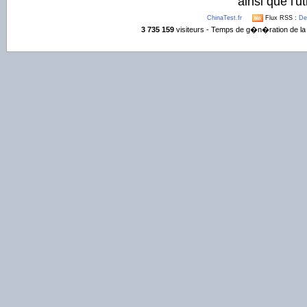
ainsi que l'ut
ChinaTest.fr
Flux RSS :
De
3 735 159
visiteurs - Temps de g�n�ration de la