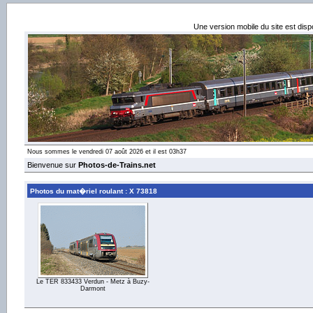
Une version mobile du site est dis
Nous sommes le vendredi 07 août 2026 et il est 03h37
Bienvenue sur
Photos-de-Trains.net
Photos du mat�riel roulant : X 73818
Le TER 833433 Verdun - Metz à Buzy-
Darmont