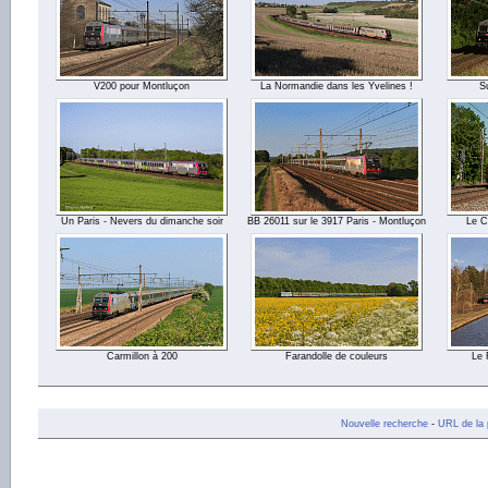
V200 pour Montluçon
La Normandie dans les Yvelines !
S
Un Paris - Nevers du dimanche soir
BB 26011 sur le 3917 Paris - Montluçon
Le C
Carmillon à 200
Farandolle de couleurs
Le 
Nouvelle recherche
-
URL de la 