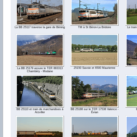
La BB 25117 traverse la gare de Béning
TM à St Béron-La Bridoire
Le trai
25150 Savoie et 6500 Maurienne
La BB 25179 assure le TER 883313
Chambéry - Modane
BB 25110 et train de marchandises à
BB 25188 sur le TER 17538 Valence -
Arzviller
Évian