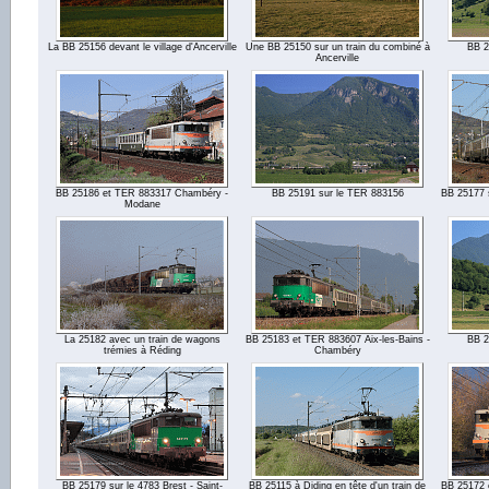
La BB 25156 devant le village d'Ancerville
Une BB 25150 sur un train du combiné à
BB 2
Ancerville
BB 25186 et TER 883317 Chambéry -
BB 25191 sur le TER 883156
BB 25177 
Modane
La 25182 avec un train de wagons
BB 25183 et TER 883607 Aix-les-Bains -
BB 2
trémies à Réding
Chambéry
BB 25179 sur le 4783 Brest - Saint-
BB 25115 à Diding en tête d'un train de
BB 25172 