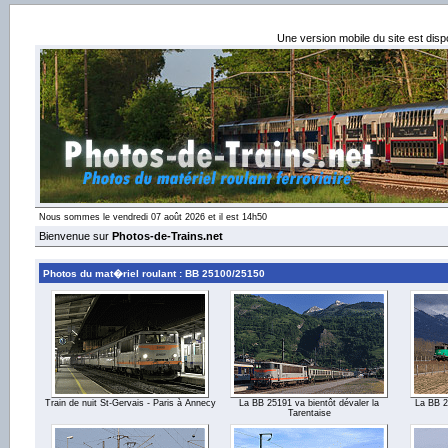
Une version mobile du site est dis
Nous sommes le vendredi 07 août 2026 et il est 14h50
Bienvenue sur
Photos-de-Trains.net
Photos du mat�riel roulant : BB 25100/25150
Train de nuit St-Gervais - Paris à Annecy
La BB 25191 va bientôt dévaler la
La BB 2
Tarentaise