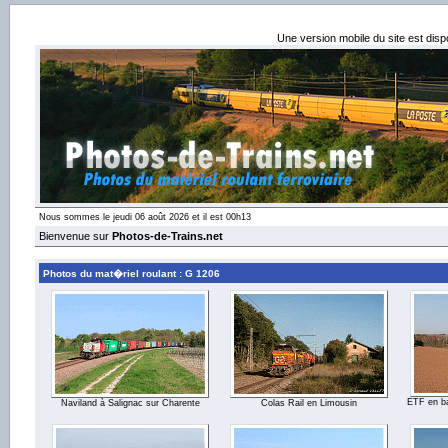
Une version mobile du site est dis
Nous sommes le jeudi 06 août 2026 et il est 00h13
Bienvenue sur
Photos-de-Trains.net
Photos du mat�riel roulant : G 1206
ETF en ba
Naviland à Salignac sur Charente
Colas Rail en Limousin