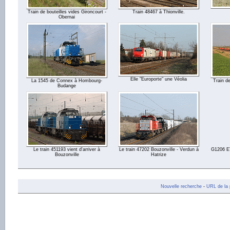
Train de bouteilles vides Gironcourt -
Train 48467 à Thionville.
Obernai
Elle "Europorte" une Véolia
La 1545 de Connex à Hombourg-
Train de
Budange
Le train 451193 vient d'arriver à
Le train 47202 Bouzonville - Verdun à
G1206 ET
Bouzonville
Hatrize
Nouvelle recherche
-
URL de la 