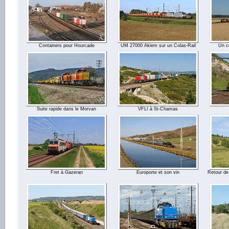
Containers pour Hourcade
UM 27000 Akiem sur un Colas-Rail
Un c
Suite rapide dans le Morvan
VFLI à St-Chamas
Fret à Gazeran
Europorte et son vin
Retour de 