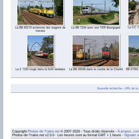
La CC 72
La BB 60170 achemine des wagons de
La BB 7244 avec son TER Bourgogne
travaux
La Z 7332 rouge dans la forêt landaise
La BB 26048 dans la courbe de la Charité
BB 67581 
Nouvelle recherche
-
URL de la 
Copyright
Photos-de-Trains.net
© 2007-2026 - Tous droits réservés -
À propos, con
Photos-de-Trains.net v2.0.0 - Les heures sont au format GMT + 1 heure -
Signaler 