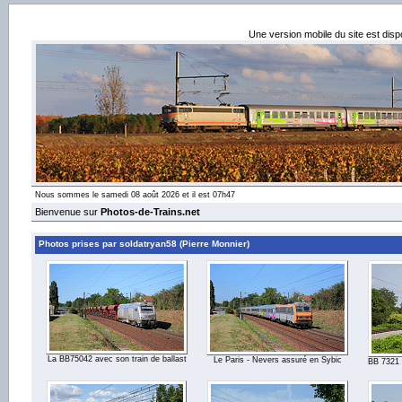
Une version mobile du site est dis
Nous sommes le samedi 08 août 2026 et il est 07h47
Bienvenue sur
Photos-de-Trains.net
Photos prises par soldatryan58 (Pierre Monnier)
La BB75042 avec son train de ballast
Le Paris - Nevers assuré en Sybic
BB 7321 