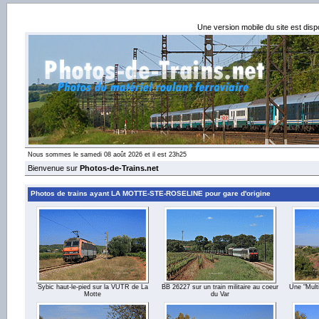
Une version mobile du site est dis
Nous sommes le samedi 08 août 2026 et il est 23h25
Bienvenue sur
Photos-de-Trains.net
Photos de trains ayant LA MOTTE-STE-ROSELINE pour gare d'origine
Sybic haut-le-pied sur la VUTR de La
BB 26227 sur un train militaire au coeur
Une "Multi
Motte
du Var