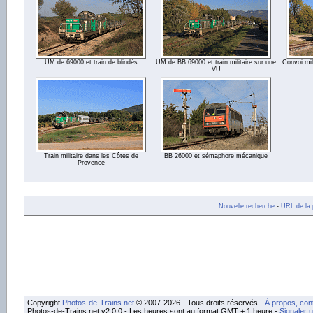
UM de 69000 et train de blindés
UM de BB 69000 et train militaire sur une
Convoi mil
VU
Train militaire dans les Côtes de
BB 26000 et sémaphore mécanique
Provence
Nouvelle recherche
-
URL de la 
Copyright
Photos-de-Trains.net
© 2007-2026 - Tous droits réservés -
À propos, con
Photos-de-Trains.net v2.0.0 - Les heures sont au format GMT + 1 heure -
Signaler 