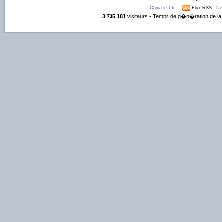
ChinaTest.fr
Flux RSS :
De
3 735 181
visiteurs - Temps de g�n�ration de la