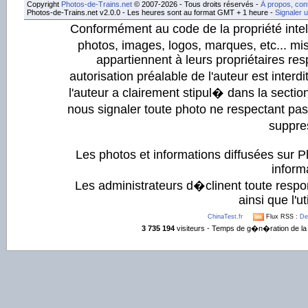
Copyright
Photos-de-Trains.net
© 2007-2026 - Tous droits réservés -
À propos, con
Photos-de-Trains.net v2.0.0 - Les heures sont au format GMT + 1 heure -
Signaler 
Conformément au code de la propriété intell
photos, images, logos, marques, etc... mis
appartiennent à leurs propriétaires resp
autorisation préalable de l'auteur est inter
l'auteur a clairement stipul� dans la section
nous signaler toute photo ne respectant pa
suppre
Les photos et informations diffusées sur P
informa
Les administrateurs d�clinent toute respo
ainsi que l'ut
ChinaTest.fr
Flux RSS :
De
3 735 194
visiteurs - Temps de g�n�ration de la