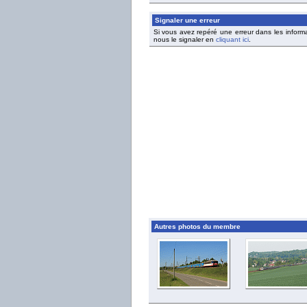
Signaler une erreur
Si vous avez repéré une erreur dans les inform
nous le signaler en
cliquant ici
.
Autres photos du membre