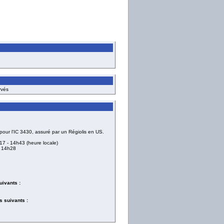
rvés
our l'IC 3430, assuré par un Régiolis en US.
017
- 14h43 (heure locale)
 14h28
uivants :
 suivants :