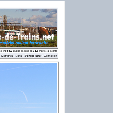
llement
8 833
photos en ligne et
1 466
membres inscrits
-
Membres
-
Liens
-
S'enregistrer
-
Connexion