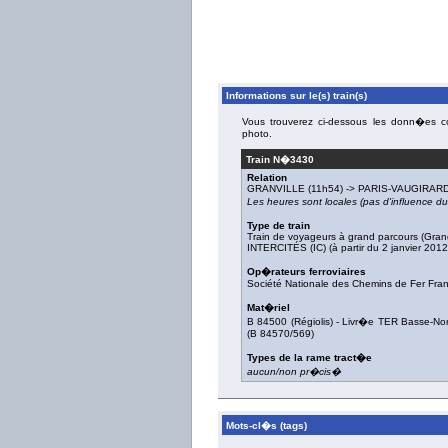
Informations sur le(s) train(s)
Vous trouverez ci-dessous les donn�es con
photo.
Train N�
3430
Relation
GRANVILLE
(11h54) ->
PARIS-VAUGIRAR
Les heures sont locales (pas d'influence 
Type de train
Train de voyageurs à grand parcours (Gran
INTERCITÉS (IC) (à partir du 2 janvier 2012
Op�rateurs ferroviaires
Société Nationale des Chemins de Fer Fra
Mat�riel
B 84500 (Régiolis)
-
Livr�e TER Basse-Nor
(
B 84570/569
)
Types de la rame tract�e
aucun/non pr�cis�
Mots-cl�s (tags)