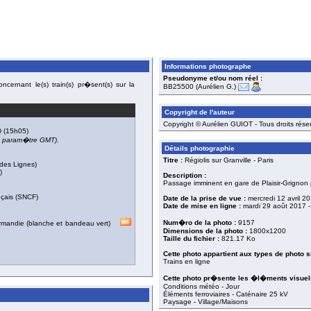
Informations photographe
Pseudonyme et/ou nom réel :
cernant le(s) train(s) pr�sent(s) sur la
BB25500 (Aurélien G.)
Copyright de l'auteur
Copyright © Aurélien GUIOT - Tous droits rése
D
(15h05)
du param�tre GMT).
Détails photographie
Titre :
Régiolis sur Granville - Paris
des Lignes)
)
Description :
Passage imminent en gare de Plaisir-Grignon p
nçais (SNCF)
Date de la prise de vue :
mercredi 12 avril 2
Date de mise en ligne :
mardi 29 août 2017
-
Num�ro de la photo :
9157
mandie (blanche et bandeau vert)
Dimensions de la photo :
1800x1200
Taille du fichier :
821.17 Ko
Cette photo appartient aux types de photo s
Trains en ligne
Cette photo pr�sente les �l�ments visuels
Conditions météo - Jour
Éléments ferroviaires - Caténaire 25 kV
Paysage - Village/Maisons