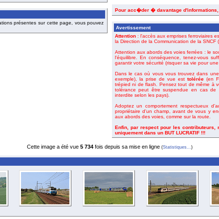
Pour acc�der � davantage d'informations
ations présentes sur cette page, vous pouvez
Avertissement
Attention
: l'accès aux emprises ferroviaires es
la Direction de la Communication de la SNCF (o
Attention aux abords des voies ferrées : le so
l'équilibre. En conséquence, tenez-vous suf
garantir votre sécurité (risquer sa vie pour un
Dans le cas où vous vous trouvez dans une 
exemple), la prise de vue est
tolérée
(en Fr
trépied ni de flash. Pensez tout de même à 
tolérance peut être suspendue en cas de m
interdite selon les pays).
Adoptez un comportement respectueux d'aut
propriétaire d'un champ, avant de vous y en
aux abords des voies, comme sur la route.
Enfin, par respect pour les contributeurs,
uniquement dans un BUT LUCRATIF !!!
Cette image a été vue
5 734
fois depuis sa mise en ligne
(
Statistiques...
)