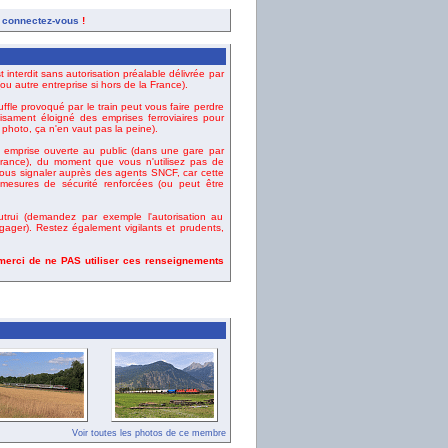
,
connectez-vous
!
t interdit sans autorisation préalable délivrée par
u autre entreprise si hors de la France).
uffle provoqué par le train peut vous faire perdre
fisament éloigné des emprises ferroviaires pour
e photo, ça n'en vaut pas la peine).
emprise ouverte au public (dans une gare par
ance), du moment que vous n'utilisez pas de
vous signaler auprès des agents SNCF, car cette
esures de sécurité renforcées (ou peut être
rui (demandez par exemple l'autorisation au
gager). Restez également vigilants et prudents,
 merci de ne PAS utiliser ces renseignements
Voir toutes les photos de ce membre