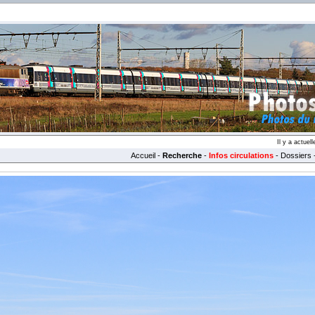
Il y a actue
Accueil
-
Recherche
-
Infos circulations
-
Dossiers