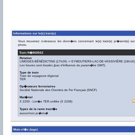
Informations sur le(s) train(s)
Vous trouverez ci-dessous les donn�es concernant le(s) train(s) pr�sent(s) sur
photo.
Train N�
868662
Relation
LIMOGES-BÉNÉDICTINS
(17h29) ->
EYMOUTIERS-LAC-DE-VASSIVIÈRE
(18h16)
Les heures sont locales (pas d'influence du param�tre GMT).
Type de train
Train de voyageurs régional
TER
Op�rateurs ferroviaires
Société Nationale des Chemins de Fer Français (SNCF)
Mat�riel
X 2200
-
Livr�e TER unifiée
(
X 2208
)
Types de la rame tract�e
aucun/non pr�cis�
Mots-cl�s (tags)