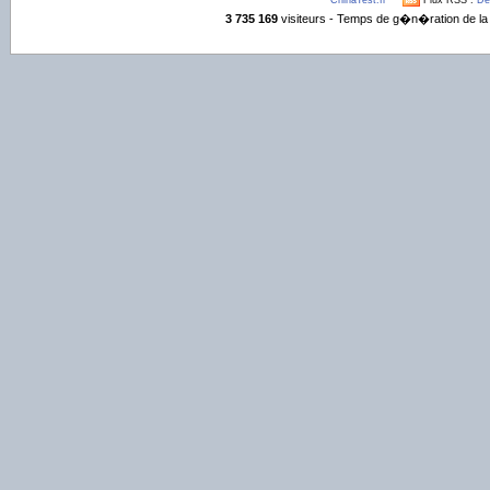
ChinaTest.fr
Flux RSS :
De
3 735 169
visiteurs - Temps de g�n�ration de la