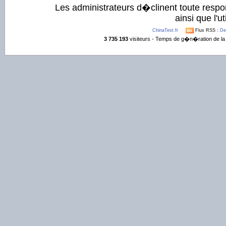
Les administrateurs d�clinent toute respo
ainsi que l'ut
ChinaTest.fr
Flux RSS :
De
3 735 193
visiteurs - Temps de g�n�ration de la