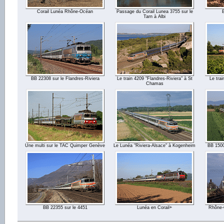
Corail Lunéa Rhône-Océan
Passage du Corail Lunea 3755 sur le
Tarn à Albi
BB 22308 sur le Flandres-Riviera
Le train 4209 "Flandres-Riviera" à St
Le trai
Chamas
Une multi sur le TAC Quimper Genève
Le Lunéa "Riviera-Alsace" à Kogenheim
BB 1500
BB 22355 sur le 4451
Lunéa en Corail+
Rhône-O