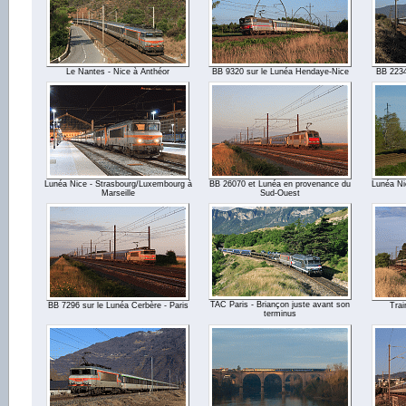
Le Nantes - Nice à Anthéor
BB 9320 sur le Lunéa Hendaye-Nice
BB 2234
Lunéa Nice - Strasbourg/Luxembourg à
BB 26070 et Lunéa en provenance du
Lunéa Ni
Marseille
Sud-Ouest
TAC Paris - Briançon juste avant son
BB 7296 sur le Lunéa Cerbère - Paris
Trai
terminus