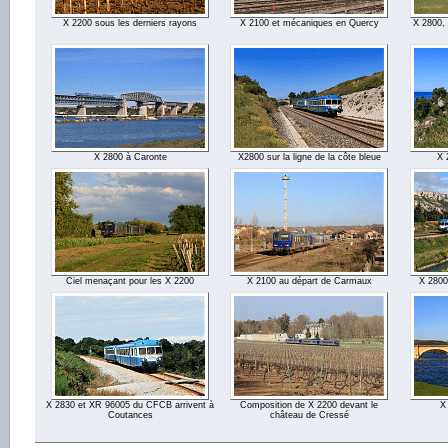
X 2200 sous les derniers rayons
X 2100 et mécaniques en Quercy
X 2800, 
X 2800 à Caronte
X2800 sur la ligne de la côte bleue
X 
Ciel menaçant pour les X 2200
X 2100 au départ de Carmaux
X 2800
X 2830 et XR 96005 du CFCB arrivent à
Composition de X 2200 devant le
X
Coutances
château de Cressé