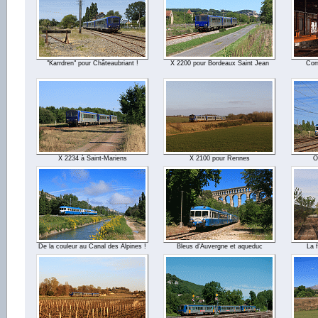
"Karrdren" pour Châteaubriant !
X 2200 pour Bordeaux Saint Jean
Com
X 2234 à Saint-Mariens
X 2100 pour Rennes
O
De la couleur au Canal des Alpines !
Bleus d'Auvergne et aqueduc
La f