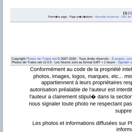
[1]
[
2
]
Premi�re page - Page pr�c�dente -
Nouvelle recherche
-
URL de l
Copyright
Photos-de-Trains.net
© 2007-2026 - Tous droits réservés -
À propos, con
Photos-de-Trains.net v2.0.0 - Les heures sont au format GMT + 1 heure -
Signaler 
Conformément au code de la propriété intell
photos, images, logos, marques, etc... mis
appartiennent à leurs propriétaires resp
autorisation préalable de l'auteur est inter
l'auteur a clairement stipul� dans la section
nous signaler toute photo ne respectant pa
suppre
Les photos et informations diffusées sur P
informa