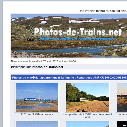
Une version mobile du site est dis
Nous sommes le vendredi 07 août 2026 et il est 14h56
Bienvenue sur
Photos-de-Trains.net
Photos du mat�riel appartenant � la famille : Remorques ANF XR 6000/6100/6200 
X 2819et X 2914 à Leucate
Composition de X 2200 pour Sarlat avant
Coucher d
la fin