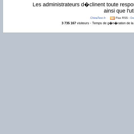
Les administrateurs d�clinent toute respo
ainsi que l'ut
ChinaTest.fr
Flux RSS :
De
3 735 167
visiteurs - Temps de g�n�ration de la